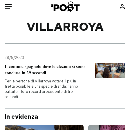
Auto
VILLARROYA
HOME
Italia
Moda
Mondo
Libri
28/5/2023
Politica
Consumismi
Il comune spagnolo dove le elezioni si sono
concluse in 29 secondi
Tecnologia
Storie/Idee
Per le persone di Villarroya votare il più in
Internet
Ok Boomer!
fretta possibile è una specie di sfida: hanno
Scienza
Media
battuto il loro record precedente di tre
secondi
Cultura
Europa
Economia
Altrecose
In evidenza
Sport
Mondiali calcio 2026