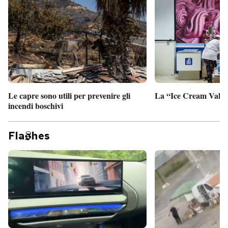
PODCAST
NEWSLETTER
I MIEI PREFERITI
Le capre sono utili per prevenire gli
La “Ice Cream Valley
incendi boschivi
SHOP
Fla
hes
CALENDARIO
AREA PERSONALE
Entra