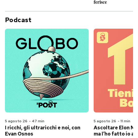
ferisce
Podcast
5 agosto 26
-
47 min
5 agosto 26
-
11 min
I ricchi, gli ultraricchi e noi, con
Ascoltare Elon Mus
Evan Osnos
ma l’ho fatto io al