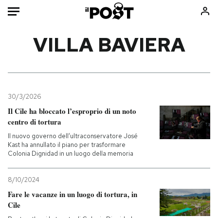
Auto
VILLA BAVIERA
HOME
Italia
Moda
Mondo
Libri
30/3/2026
Politica
Consumismi
Il Cile ha bloccato l’esproprio di un noto
centro di tortura
Tecnologia
Storie/Idee
Il nuovo governo dell’ultraconservatore José
Internet
Ok Boomer!
Kast ha annullato il piano per trasformare
Scienza
Media
Colonia Dignidad in un luogo della memoria
Cultura
Europa
Economia
Altrecose
8/10/2024
Fare le vacanze in un luogo di tortura, in
Sport
Mondiali calcio 2026
Cile