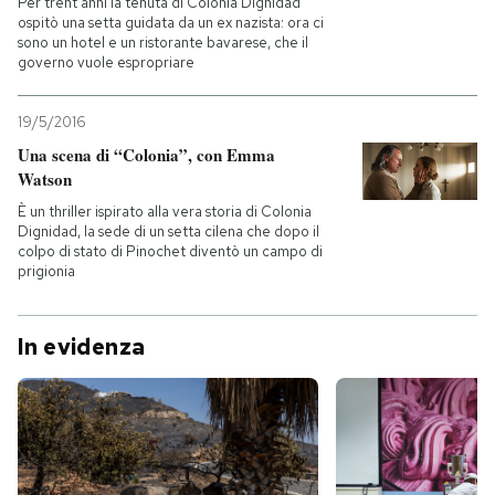
Per trent'anni la tenuta di Colonia Dignidad
ospitò una setta guidata da un ex nazista: ora ci
sono un hotel e un ristorante bavarese, che il
PODCAST
governo vuole espropriare
NEWSLETTER
19/5/2016
Una scena di “Colonia”, con Emma
Watson
I MIEI PREFERITI
È un thriller ispirato alla vera storia di Colonia
Dignidad, la sede di un setta cilena che dopo il
colpo di stato di Pinochet diventò un campo di
SHOP
prigionia
CALENDARIO
In evidenza
AREA PERSONALE
Entra