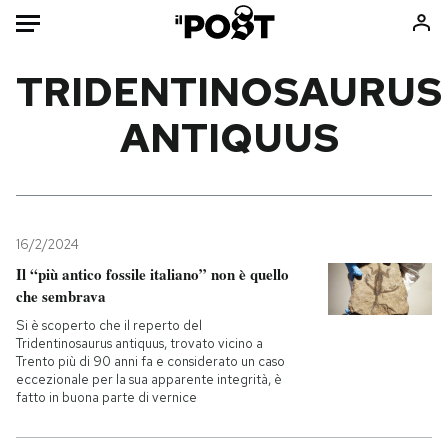
Auto
TRIDENTINOSAURUS
ANTIQUUS
HOME
Italia
Moda
Mondo
Libri
Politica
Consumismi
16/2/2024
Tecnologia
Storie/Idee
Il “più antico fossile italiano” non è quello
Internet
Ok Boomer!
che sembrava
Scienza
Media
Si è scoperto che il reperto del
Cultura
Europa
Tridentinosaurus antiquus, trovato vicino a
Trento più di 90 anni fa e considerato un caso
Economia
Altrecose
eccezionale per la sua apparente integrità, è
fatto in buona parte di vernice
Sport
Mondiali calcio 2026