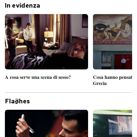
In evidenza
PODCAST
NEWSLETTER
I MIEI PREFERITI
SHOP
A cosa serve una scena di sesso?
Cosa hanno pensato d
Grecia
CALENDARIO
Fla
hes
AREA PERSONALE
Entra