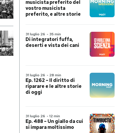
musicista preferito del
vostro musicista
preferito, e altre storie
31 luglio 26
-
35 min
Di integratori fuffa,
deserti e vista dei cani
31 luglio 26
-
28 min
Ep. 1262 – Il diritto di
riparare e le altre storie
di oggi
31 luglio 26
-
12 min
Ep. 488 – Un giallo da cui
si impara moltissimo