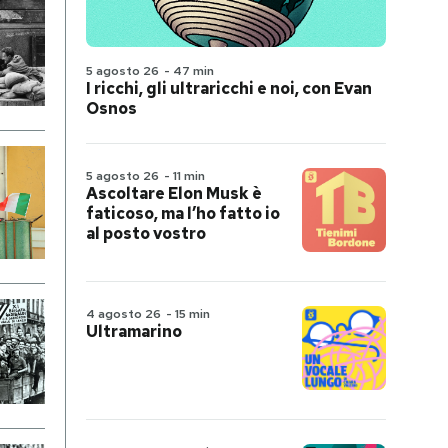
5 agosto 26
-
47 min
I ricchi, gli ultraricchi e noi, con Evan
Osnos
5 agosto 26
-
11 min
Ascoltare Elon Musk è
faticoso, ma l’ho fatto io
al posto vostro
4 agosto 26
-
15 min
Ultramarino