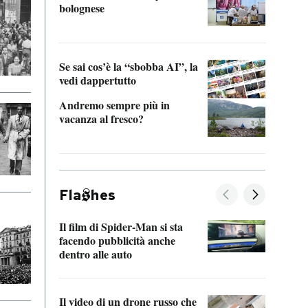
bolognese
Tom 
Se sai cos’è la “sbobba AI”, la
vedi dappertutto
Andremo sempre più in
vacanza al fresco?
Fla
hes
Il film di Spider-Man si sta
La de
facendo pubblicità anche
Franc
dentro alle auto
dello
Il video di un drone russo che
Una 