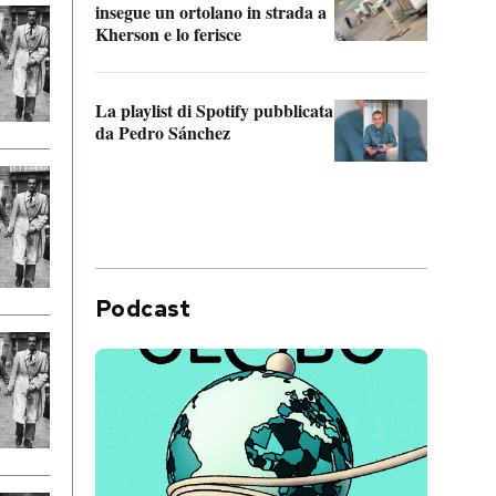
insegue un ortolano in strada a
statun
Kherson e lo ferisce
afric
La playlist di Spotify pubblicata
Quan
da Pedro Sánchez
magli
consi
difen
Podcast