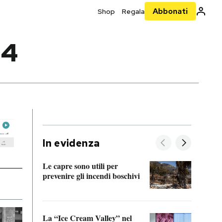
Abbonati
Shop
Regala
24
In evidenza
Le capre sono utili per
prevenire gli incendi boschivi
Le si
acces
La “Ice Cream Valley” nel
Prepa