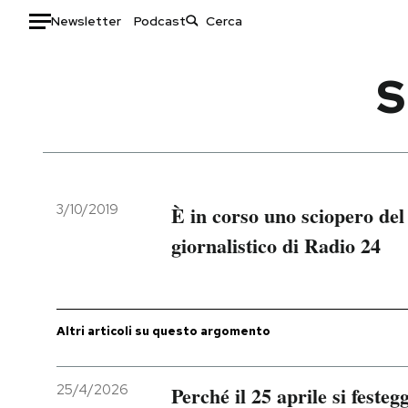
Newsletter
Podcast
Auto
S
HOME
Italia
Moda
Mondo
Libri
Politica
Consumismi
3/10/2019
È in corso uno sciopero del
Tecnologia
Storie/Idee
giornalistico di Radio 24
Internet
Ok Boomer!
Scienza
Media
Cultura
Europa
Altri articoli su questo argomento
Economia
Altrecose
Sport
Mondiali calcio 2026
25/4/2026
Perché il 25 aprile si festeg