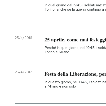
In quel giorno del 1945 i soldati nazisti
Torino, anche se la guerra continuò a
PODCAST
NEWSLETTER
25/4/2016
25 aprile, come mai festegg
I MIEI PREFERITI
Perché in quel giorno, nel 1945, i soldat
Torino e Milano
SHOP
CALENDARIO
25/4/2017
Festa della Liberazione, pe
In questo giorno, nel 1945, i soldati naz
e Milano e non solo
AREA PERSONALE
Entra