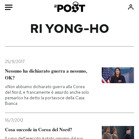
Auto
RI YONG-HO
HOME
Italia
Moda
Mondo
Libri
25/9/2017
Politica
Consumismi
Nessuno ha dichiarato guerra a nessuno,
OK?
Tecnologia
Storie/Idee
«Non abbiamo dichiarato guerra alla Corea
Internet
Ok Boomer!
del Nord, e francamente è assurdo anche solo
Scienza
Media
pensarlo» ha detto la portavoce della Casa
Bianca
Cultura
Europa
Economia
Altrecose
16/7/2012
Sport
Mondiali calcio 2026
Cosa succede in Corea del Nord?
Il capo dell'esercito è stato rimosso dal suo