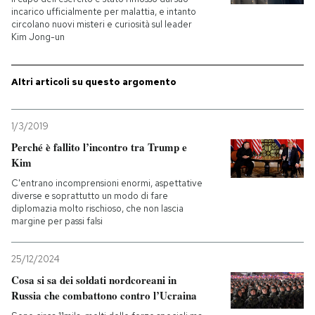
incarico ufficialmente per malattia, e intanto
circolano nuovi misteri e curiosità sul leader
PODCAST
Kim Jong-un
NEWSLETTER
Altri articoli su questo argomento
I MIEI PREFERITI
1/3/2019
Perché è fallito l’incontro tra Trump e
Kim
SHOP
C'entrano incomprensioni enormi, aspettative
diverse e soprattutto un modo di fare
diplomazia molto rischioso, che non lascia
CALENDARIO
margine per passi falsi
AREA PERSONALE
25/12/2024
Cosa si sa dei soldati nordcoreani in
Entra
Russia che combattono contro l’Ucraina