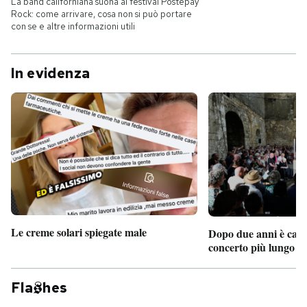
La band californiana suona al festival Postepay
Rock: come arrivare, cosa non si può portare
con se e altre informazioni utili
PODCAST
In evidenza
NEWSLETTER
I MIEI PREFERITI
SHOP
CALENDARIO
Le creme solari spiegate male
Dopo due anni è camb
concerto più lungo d
AREA PERSONALE
Entra
Fla
hes