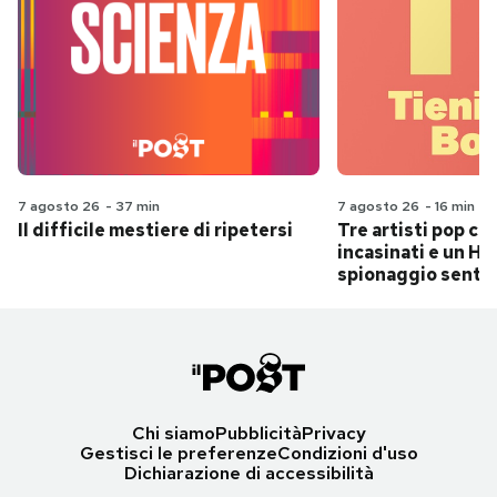
7 agosto 26
-
37 min
7 agosto 26
-
16 min
Il difficile mestiere di ripetersi
Tre artisti pop ch
incasinati e un Hit
spionaggio senti
Chi siamo
Pubblicità
Privacy
Gestisci le preferenze
Condizioni d'uso
Dichiarazione di accessibilità