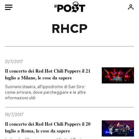
Auto
RHCP
HOME
Italia
Moda
Mondo
Libri
21/7/2017
Politica
Consumismi
Il concerto dei Red Hot Chili Peppers il 21
luglio a Milano, le cose da sapere
Tecnologia
Storie/Idee
Suonano stasera, all'ippodromo di San Siro:
Internet
Ok Boomer!
come arrivare, dove parcheggiare e le altre
Scienza
Media
informazioni utili
Cultura
Europa
Economia
Altrecose
19/7/2017
Il concerto dei Red Hot Chili Peppers il 20
Sport
Mondiali calcio 2026
luglio a Roma, le cose da sapere