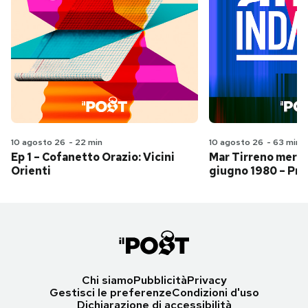
10 agosto 26
-
22 min
10 agosto 26
-
63 min
Ep 1 – Cofanetto Orazio: Vicini
Mar Tirreno merid
Orienti
giugno 1980 – Pri
Chi siamo
Pubblicità
Privacy
Gestisci le preferenze
Condizioni d'uso
Dichiarazione di accessibilità