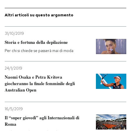
PODCAST
Altri articoli su questo argomento
NEWSLETTER
31/10/2019
Storia e fortuna della depilazione
I MIEI PREFERITI
Per chi si chiede se passerà mai di moda
24/1/2019
SHOP
Naomi Osaka e Petra Kvitova
giocheranno la finale femminile degli
CALENDARIO
Australian Open
AREA PERSONALE
16/5/2019
Il “super giovedì” agli Internazionali di
Entra
Roma