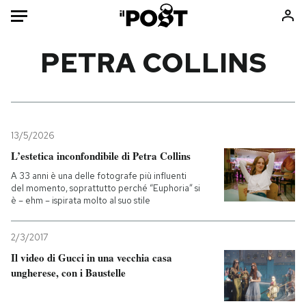
Auto
PETRA COLLINS
HOME
Italia
Moda
Mondo
Libri
13/5/2026
Politica
Consumismi
L’estetica inconfondibile di Petra Collins
Tecnologia
Storie/Idee
A 33 anni è una delle fotografe più influenti
del momento, soprattutto perché “Euphoria” si
Internet
Ok Boomer!
è – ehm – ispirata molto al suo stile
Scienza
Media
Cultura
Europa
2/3/2017
Economia
Altrecose
Il video di Gucci in una vecchia casa
ungherese, con i Baustelle
Sport
Mondiali calcio 2026