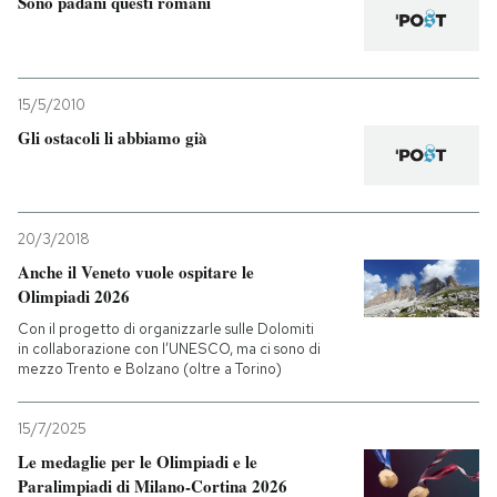
Sono padani questi romani
PODCAST
15/5/2010
NEWSLETTER
Gli ostacoli li abbiamo già
I MIEI PREFERITI
20/3/2018
SHOP
Anche il Veneto vuole ospitare le
Olimpiadi 2026
Con il progetto di organizzarle sulle Dolomiti
CALENDARIO
in collaborazione con l’UNESCO, ma ci sono di
mezzo Trento e Bolzano (oltre a Torino)
AREA PERSONALE
15/7/2025
Entra
Le medaglie per le Olimpiadi e le
Paralimpiadi di Milano-Cortina 2026