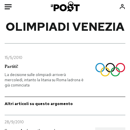
Auto
OLIMPIADI VENEZIA
HOME
Italia
Moda
Mondo
Libri
15/5/2010
Politica
Consumismi
Partiti!
Tecnologia
Storie/Idee
La decisione sulle olimpiadi arriverà
mercoledì, intanto la litania su Roma ladrona è
Internet
Ok Boomer!
già cominciata
Scienza
Media
Cultura
Europa
Altri articoli su questo argomento
Economia
Altrecose
Sport
Mondiali calcio 2026
28/9/2010