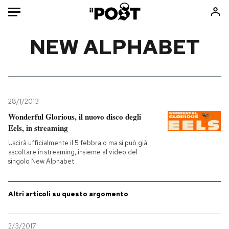
Auto
NEW ALPHABET
HOME
Italia
Moda
Mondo
Libri
28/1/2013
Politica
Consumismi
Wonderful Glorious, il nuovo disco degli
Eels, in streaming
Tecnologia
Storie/Idee
Uscirà ufficialmente il 5 febbraio ma si può già
Internet
Ok Boomer!
ascoltare in streaming, insieme al video del
Scienza
Media
singolo New Alphabet
Cultura
Europa
Economia
Altrecose
Altri articoli su questo argomento
Sport
Mondiali calcio 2026
2/3/2017