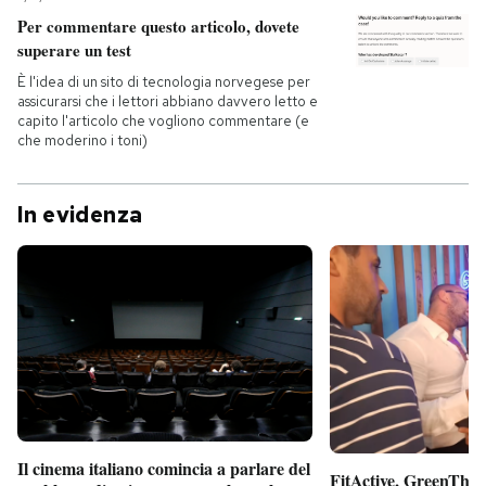
Per commentare questo articolo, dovete
PODCAST
superare un test
È l'idea di un sito di tecnologia norvegese per
assicurarsi che i lettori abbiano davvero letto e
NEWSLETTER
capito l'articolo che vogliono commentare (e
che moderino i toni)
I MIEI PREFERITI
In evidenza
SHOP
CALENDARIO
AREA PERSONALE
Entra
Il cinema italiano comincia a parlare del
FitActive, GreenTheor