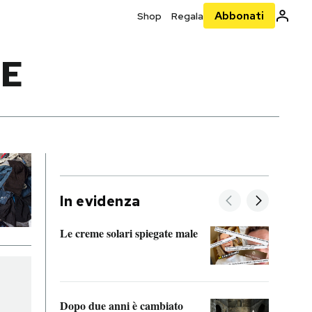
Abbonati
Shop
Regala
LE
In evidenza
Le creme solari spiegate male
FitAc
guerr
Dopo due anni è cambiato
A cos