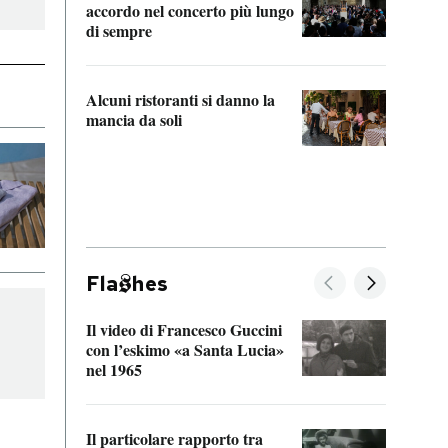
accordo nel concerto più lungo
di sempre
Il ci
parla
Alcuni ristoranti si danno la
nessu
mancia da soli
Fla
hes
Il video di Francesco Guccini
Sulla
con l’eskimo «a Santa Lucia»
vorti
nel 1965
veder
Il particolare rapporto tra
La ve