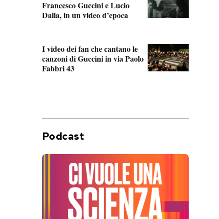
Francesco Guccini e Lucio
“Loco
Dalla, in un video d’epoca
Franc
I video dei fan che cantano le
Il de
canzoni di Guccini in via Paolo
Edoar
Fabbri 43
cappi
Podcast