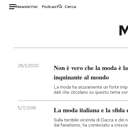
Newsletter
Podcast
Auto
M
HOME
Italia
Moda
Mondo
Libri
Politica
Consumismi
28/1/2020
Non è vero che la moda è la
Tecnologia
Storie/Idee
inquinante al mondo
Internet
Ok Boomer!
La moda ha sicuramente un forte impat
Scienza
Media
dati che circolano su questo tema son
Cultura
Europa
Economia
Altrecose
5/7/2016
La moda italiana e la sfida d
Sport
Mondiali calcio 2026
Sulla terribile vicenda di Dacca e dei n
dal fanatismo, ha cominciato a cresce