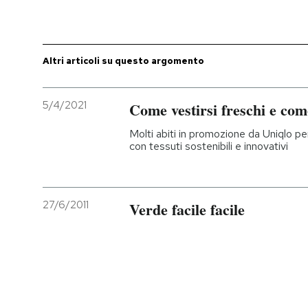
PODCAST
Altri articoli su questo argomento
NEWSLETTER
5/4/2021
Come vestirsi freschi e com
I MIEI PREFERITI
Molti abiti in promozione da Uniqlo pe
con tessuti sostenibili e innovativi
SHOP
27/6/2011
Verde facile facile
CALENDARIO
AREA PERSONALE
Entra