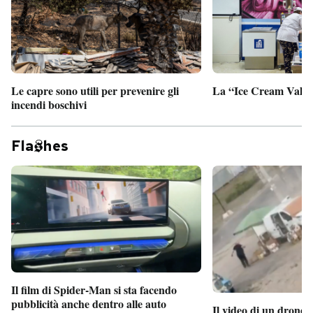
PODCAST
NEWSLETTER
Le capre sono utili per prevenire gli
La “Ice Cream Valley
incendi boschivi
I MIEI PREFERITI
Fla
hes
SHOP
CALENDARIO
AREA PERSONALE
Entra
Il film di Spider-Man si sta facendo
pubblicità anche dentro alle auto
Il video di un drone 