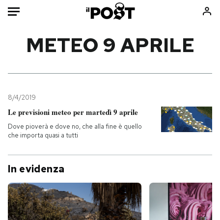
Auto
METEO 9 APRILE
HOME
Italia
Moda
Mondo
Libri
8/4/2019
Politica
Consumismi
Le previsioni meteo per martedì 9 aprile
Tecnologia
Storie/Idee
Dove pioverà e dove no, che alla fine è quello
che importa quasi a tutti
Internet
Ok Boomer!
Scienza
Media
In evidenza
Cultura
Europa
Economia
Altrecose
Sport
Mondiali calcio 2026