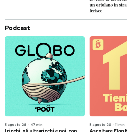
un ortolano in strada
ferisce
Podcast
5 agosto 26
-
47 min
5 agosto 26
-
11 min
I ricchi, gli ultraricchi e noi, con
Ascoltare Elon Mus