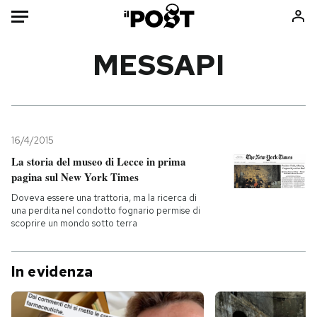
Auto
MESSAPI
HOME
Italia
Moda
Mondo
Libri
16/4/2015
Politica
Consumismi
La storia del museo di Lecce in prima
pagina sul New York Times
Tecnologia
Storie/Idee
Doveva essere una trattoria, ma la ricerca di
Internet
Ok Boomer!
una perdita nel condotto fognario permise di
Scienza
Media
scoprire un mondo sotto terra
Cultura
Europa
Economia
Altrecose
In evidenza
Sport
Mondiali calcio 2026