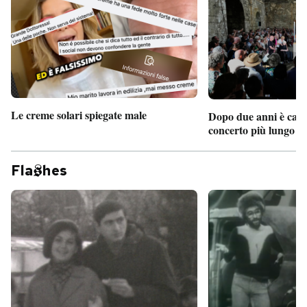
PODCAST
NEWSLETTER
Le creme solari spiegate male
Dopo due anni è camb
I MIEI PREFERITI
concerto più lungo d
SHOP
Fla
hes
CALENDARIO
AREA PERSONALE
Entra