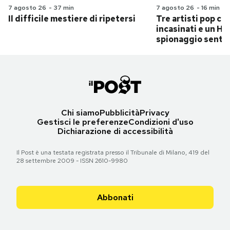
7 agosto 26
-
37 min
7 agosto 26
-
16 min
Il difficile mestiere di ripetersi
Tre artisti pop ch
incasinati e un Hit
spionaggio senti
Chi siamo
Pubblicità
Privacy
Gestisci le preferenze
Condizioni d'uso
Dichiarazione di accessibilità
Il Post è una testata registrata presso il Tribunale di Milano, 419 del
28 settembre 2009 - ISSN 2610-9980
Abbonati