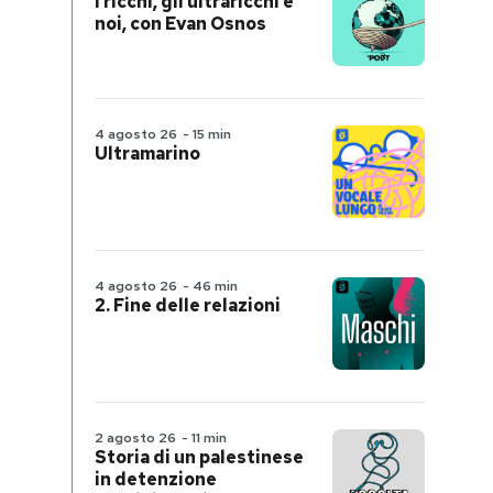
I ricchi, gli ultraricchi e
noi, con Evan Osnos
4 agosto 26
-
15 min
Ultramarino
4 agosto 26
-
46 min
2. Fine delle relazioni
2 agosto 26
-
11 min
Storia di un palestinese
in detenzione