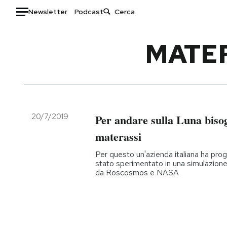
Newsletter
Podcast
Auto
MATER
HOME
Italia
Moda
Mondo
Libri
Politica
Consumismi
20/7/2019
Per andare sulla Luna biso
Tecnologia
Storie/Idee
materassi
Internet
Ok Boomer!
Per questo un'azienda italiana ha pro
Scienza
Media
stato sperimentato in una simulazione
da Roscosmos e NASA
Cultura
Europa
Economia
Altrecose
Sport
Mondiali calcio 2026