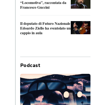
“Locomotiva”, raccontata da
inseg
Francesco Guccini
Khers
Il deputato di Futuro Nazionale
La pl
Edoardo Ziello ha sventolato un
da P
cappio in aula
Podcast