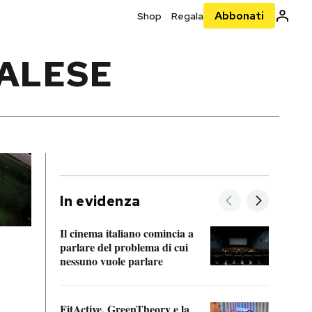
Abbonati
Shop
Regala
TALESE
In evidenza
Il cinema italiano comincia a
A cos
parlare del problema di cui
nessuno vuole parlare
Cosa 
FitActive, GreenTheory e la