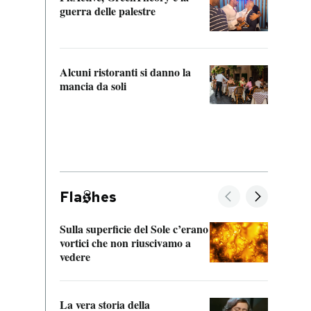
“Odis
guerra delle palestre
Che s
strum
Alcuni ristoranti si danno la
mancia da soli
Fla
hes
Sulla superficie del Sole c’erano
Il fi
vortici che non riuscivamo a
facen
vedere
dentr
La vera storia della
Il vi