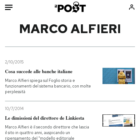
Auto
MARCO ALFIERI
HOME
Italia
Moda
Mondo
Libri
2/10/2015
Politica
Consumismi
Cosa succede alle banche italiane
Tecnologia
Storie/Idee
Marco Alfieri spiega sul Foglio storia e
funzionamenti del sistema bancario, con molte
Internet
Ok Boomer!
perplessità
Scienza
Media
Cultura
Europa
10/7/2014
Economia
Altrecose
Le dimissioni del direttore de Linkiesta
Sport
Mondiali calcio 2026
Marco Alfieri è il secondo direttore che lascia
il sito in quattro anni, auspicando un
ripensamento del "modello editoriale