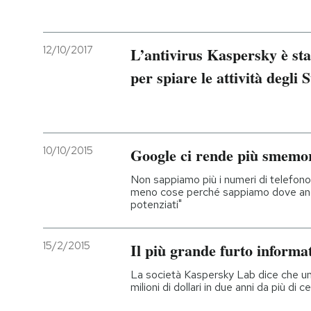
PODCAST
12/10/2017
L’antivirus Kaspersky è sta
per spiare le attività degli 
NEWSLETTER
I MIEI PREFERITI
10/10/2015
Google ci rende più smemora
SHOP
Non sappiamo più i numeri di telefono
meno cose perché sappiamo dove anda
potenziati"
CALENDARIO
15/2/2015
Il più grande furto informa
AREA PERSONALE
La società Kaspersky Lab dice che un
Entra
milioni di dollari in due anni da più di