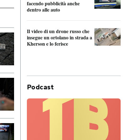
Franc
facendo pubblicità anche
dello
dentro alle auto
Una 
Il video di un drone russo che
statun
insegue un ortolano in strada a
afric
Kherson e lo ferisce
Podcast