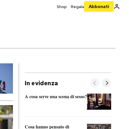
Abbonati
Shop
Regala
In evidenza
A cosa serve una scena di sesso?
La “I
bolog
Cosa hanno pensato di
Se sa