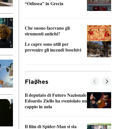
“Odissea” in Grecia
vedi 
Che suono facevano gli
strumenti antichi?
Le capre sono utili per
prevenire gli incendi boschivi
Fla
hes
Il deputato di Futuro Nazionale
La pl
Edoardo Ziello ha sventolato un
da P
cappio in aula
La de
Il film di Spider-Man si sta