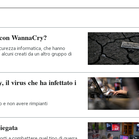
a con WannaCry?
sicurezza informatica, che hanno
alcuni creati da un altro gruppo di
il virus che ha infettato i
ro e non avere rimpianti
iegata
forti a combattere quel tipo di guerra