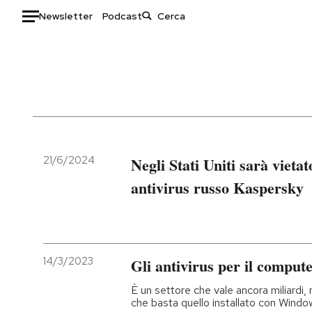
Newsletter
Podcast
Auto
HOME
Italia
Moda
Mondo
Libri
Politica
Consumismi
21/6/2024
Negli Stati Uniti sarà vietat
Tecnologia
Storie/Idee
antivirus russo Kaspersky
Internet
Ok Boomer!
Scienza
Media
Cultura
Europa
Economia
Altrecose
14/3/2023
Gli antivirus per il comput
Sport
Mondiali calcio 2026
È un settore che vale ancora miliardi
che basta quello installato con Windo