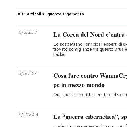
Altri articoli su questo argomento
16/5/2017
La Corea del Nord c’entr
Lo sospettano i principali esperti di 
trovato somiglianze tra questo virus e 
hacker
15/5/2017
Cosa fare contro WannaCry, 
pc in mezzo mondo
Qualche facile dritta per stare al sicu
21/12/2014
La “guerra cibernetica”, sp
Cos'è, da dove arriva e chi sono i più 