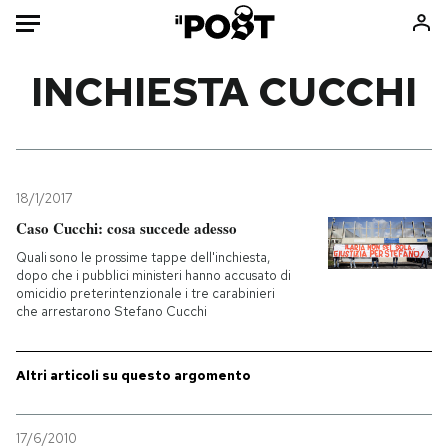
Auto
INCHIESTA CUCCHI
HOME
Italia
Moda
Mondo
Libri
18/1/2017
Politica
Consumismi
Caso Cucchi: cosa succede adesso
Tecnologia
Storie/Idee
Quali sono le prossime tappe dell'inchiesta,
dopo che i pubblici ministeri hanno accusato di
Internet
Ok Boomer!
omicidio preterintenzionale i tre carabinieri
Scienza
Media
che arrestarono Stefano Cucchi
Cultura
Europa
Economia
Altrecose
Altri articoli su questo argomento
Sport
Mondiali calcio 2026
17/6/2010