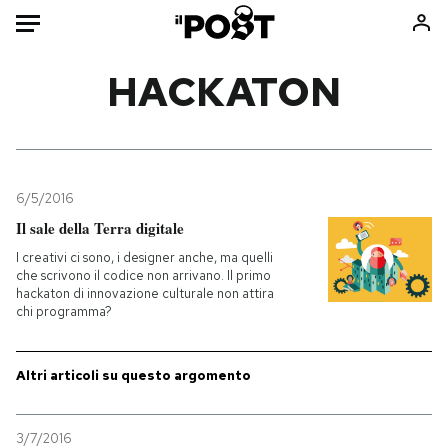
Auto
HACKATON
HOME
Italia
Moda
Mondo
Libri
6/5/2016
Politica
Consumismi
Il sale della Terra digitale
Tecnologia
Storie/Idee
I creativi ci sono, i designer anche, ma quelli
che scrivono il codice non arrivano. Il primo
Internet
Ok Boomer!
hackaton di innovazione culturale non attira
Scienza
Media
chi programma?
Cultura
Europa
Economia
Altrecose
Altri articoli su questo argomento
Sport
Mondiali calcio 2026
3/7/2016