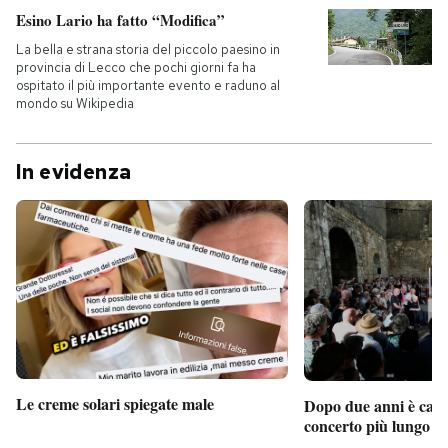
Esino Lario ha fatto “Modifica”
PODCAST
La bella e strana storia del piccolo paesino in
provincia di Lecco che pochi giorni fa ha
ospitato il più importante evento e raduno al
mondo su Wikipedia
NEWSLETTER
In evidenza
I MIEI PREFERITI
SHOP
CALENDARIO
AREA PERSONALE
Le creme solari spiegate male
Dopo due anni è camb
Entra
concerto più lungo d