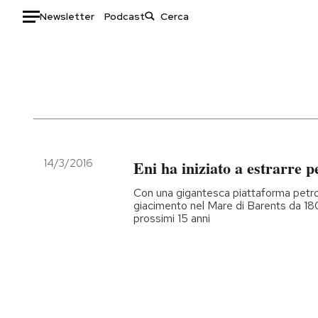
Newsletter
Podcast
Auto
HOME
Italia
Moda
Mondo
Libri
Politica
Consumismi
14/3/2016
Eni ha iniziato a estrarre pe
Tecnologia
Storie/Idee
Con una gigantesca piattaforma petroli
Internet
Ok Boomer!
giacimento nel Mare di Barents da 180 mi
prossimi 15 anni
Scienza
Media
Cultura
Europa
Economia
Altrecose
Sport
Mondiali calcio 2026