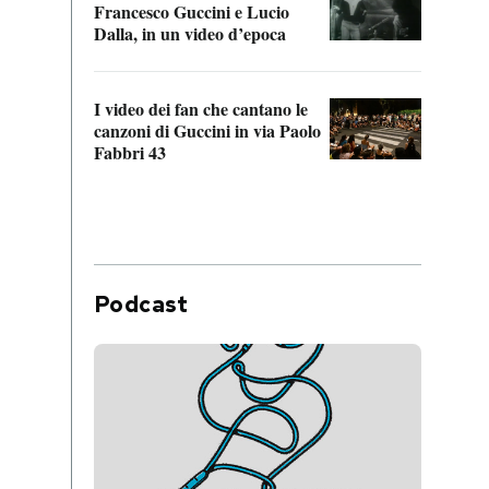
Francesco Guccini e Lucio
“Loco
Dalla, in un video d’epoca
Franc
I video dei fan che cantano le
Il de
canzoni di Guccini in via Paolo
Edoar
Fabbri 43
cappi
Podcast