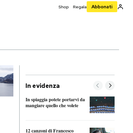
Abbonati
Shop
Regala
In evidenza
In spiaggia potete portarvi da
mangiare quello che volete
Dopo 
accor
di se
12 canzoni di Francesco