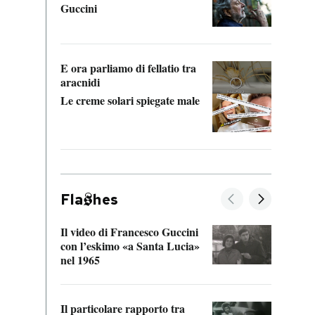
Guccini
Alcun
manci
E ora parliamo di fellatio tra
aracnidi
Le creme solari spiegate male
Fla
hes
Il video di Francesco Guccini
Sulla
con l’eskimo «a Santa Lucia»
vorti
nel 1965
veder
Il particolare rapporto tra
La ve