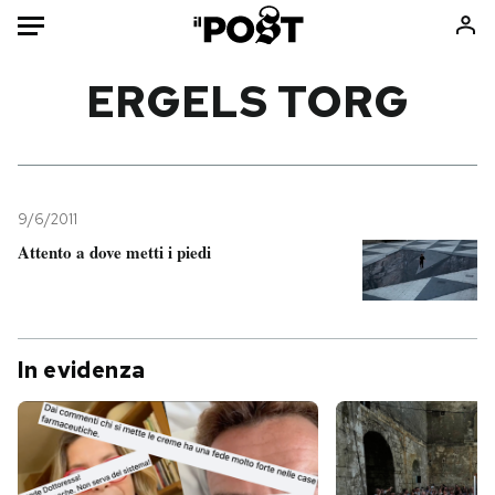
Auto
ERGELS TORG
HOME
Italia
Moda
Mondo
Libri
9/6/2011
Politica
Consumismi
Attento a dove metti i piedi
Tecnologia
Storie/Idee
Internet
Ok Boomer!
Scienza
Media
In evidenza
Cultura
Europa
Economia
Altrecose
Sport
Mondiali calcio 2026