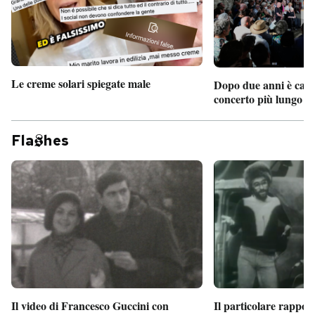
PODCAST
NEWSLETTER
Le creme solari spiegate male
Dopo due anni è camb
concerto più lungo d
I MIEI PREFERITI
Fla
hes
SHOP
CALENDARIO
AREA PERSONALE
Entra
Il particolare rappor
Il video di Francesco Guccini con