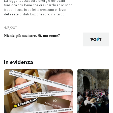
La legge tedesca sulle energie rinnovabili
funziona così bene che ora i parchi eolici sono
troppi, i costi in bolletta crescono e i lavori
PODCAST
della rete di distribuzione sono in ritardo
NEWSLETTER
4/8/2011
Niente più nucleare. Sì, ma come?
I MIEI PREFERITI
SHOP
In evidenza
CALENDARIO
AREA PERSONALE
Entra