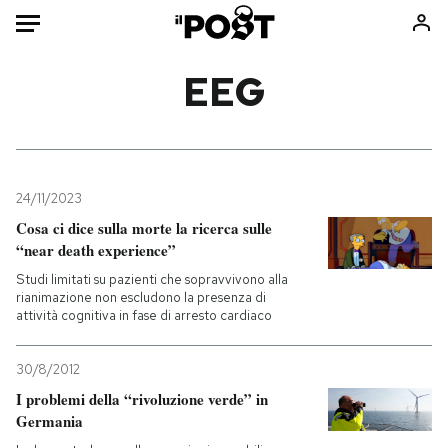
Auto
EEG
HOME
Italia
Moda
Mondo
Libri
24/11/2023
Politica
Consumismi
Cosa ci dice sulla morte la ricerca sulle
“near death experience”
Tecnologia
Storie/Idee
Studi limitati su pazienti che sopravvivono alla
Internet
Ok Boomer!
rianimazione non escludono la presenza di
Scienza
Media
attività cognitiva in fase di arresto cardiaco
Cultura
Europa
Economia
Altrecose
30/8/2012
I problemi della “rivoluzione verde” in
Sport
Mondiali calcio 2026
Germania