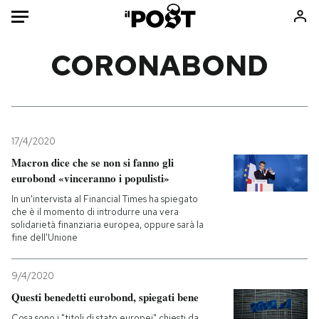
Auto
CORONABOND
HOME
Italia
Moda
Mondo
Libri
17/4/2020
Politica
Consumismi
Macron dice che se non si fanno gli
eurobond «vinceranno i populisti»
Tecnologia
Storie/Idee
In un'intervista al Financial Times ha spiegato
Internet
Ok Boomer!
che è il momento di introdurre una vera
Scienza
Media
solidarietà finanziaria europea, oppure sarà la
fine dell'Unione
Cultura
Europa
Economia
Altrecose
9/4/2020
Sport
Mondiali calcio 2026
Questi benedetti eurobond, spiegati bene
Cosa sono i "titoli di stato europei" chiesti da