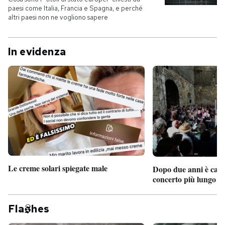
paesi come Italia, Francia e Spagna, e perché
altri paesi non ne vogliono sapere
PODCAST
In evidenza
NEWSLETTER
I MIEI PREFERITI
SHOP
CALENDARIO
Le creme solari spiegate male
Dopo due anni è camb
concerto più lungo d
AREA PERSONALE
Entra
Fla
hes