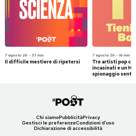
7 agosto 26
-
37 min
7 agosto 26
-
16 min
Il difficile mestiere di ripetersi
Tre artisti pop ch
incasinati e un Hit
spionaggio senti
Chi siamo
Pubblicità
Privacy
Gestisci le preferenze
Condizioni d'uso
Dichiarazione di accessibilità