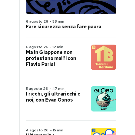
6 agosto 26
-
58 min
Fare sicurezza senza fare paura
6 agosto 26
-
12 min
Ma in Giappone non
protestano mai?! con
Flavio Parisi
5 agosto 26
-
47 min
I ricchi, gli ultraricchi e
noi, con Evan Osnos
4 agosto 26
-
15 min