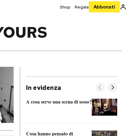
Abbonati
Shop
Regala
YOURS
In evidenza
A cosa serve una scena di sesso?
La “I
bolog
Cosa hanno pensato di
Se sa