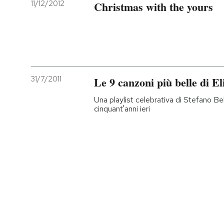
11/12/2012
Christmas with the yours
PODCAST
NEWSLETTER
31/7/2011
Le 9 canzoni più belle di El
I MIEI PREFERITI
Una playlist celebrativa di Stefano Bel
cinquant'anni ieri
SHOP
CALENDARIO
AREA PERSONALE
Entra