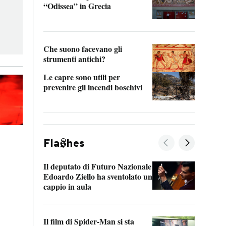
“Odissea” in Grecia
vedi 
Che suono facevano gli
strumenti antichi?
Le capre sono utili per
prevenire gli incendi boschivi
Fla
hes
Il deputato di Futuro Nazionale
La pl
Edoardo Ziello ha sventolato un
da P
cappio in aula
La de
Il film di Spider-Man si sta