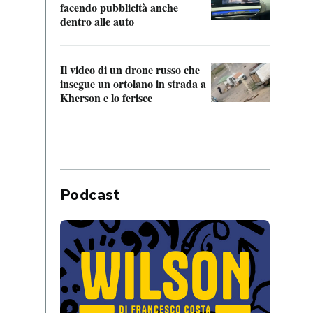
Franc
facendo pubblicità anche
dello
dentro alle auto
Una 
Il video di un drone russo che
statun
insegue un ortolano in strada a
afric
Kherson e lo ferisce
Podcast