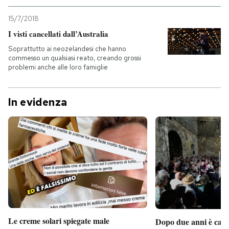
15/7/2018
PODCAST
I visti cancellati dall’Australia
Soprattutto ai neozelandesi che hanno
NEWSLETTER
commesso un qualsiasi reato, creando grossi
problemi anche alle loro famiglie
I MIEI PREFERITI
In evidenza
SHOP
CALENDARIO
AREA PERSONALE
Entra
Le creme solari spiegate male
Dopo due anni è camb