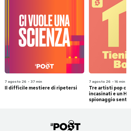
7 agosto 26
-
37 min
7 agosto 26
-
16 min
Il difficile mestiere di ripetersi
Tre artisti pop ch
incasinati e un Hit
spionaggio senti