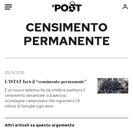
Auto
CENSIMENTO
PERMANENTE
HOME
Italia
Moda
Mondo
Libri
Politica
Consumismi
28/9/2018
Tecnologia
Storie/Idee
L’ISTAT farà il “censimento permanente”
Internet
Ok Boomer!
È un nuovo sistema che da ottobre sostituirà il
Scienza
Media
censimento decennale: si baserà su
un'indagine campionaria che riguarderà 1,4
Cultura
Europa
milioni di famiglie ogni anno
Economia
Altrecose
Sport
Mondiali calcio 2026
Altri articoli su questo argomento