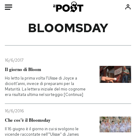
Auto
BLOOMSDAY
HOME
Italia
Moda
Mondo
Libri
16/6/2017
Politica
Consumismi
Il giorno di Bloom
Tecnologia
Storie/Idee
Ho letto la prima volta l’Ulisse di Joyce a
diciott’anni, invece di preparami per la
Internet
Ok Boomer!
Maturità. La lettera iniziale del mio cognome
Scienza
Media
era risultata ultima nel sorteggio [Continua]
Cultura
Europa
16/6/2016
Economia
Altrecose
Che cos’è il Bloomsday
Sport
Mondiali calcio 2026
Il 16 giugno è il giorno in cui si svolgono le
vicende raccontate nell'"Ulisse" di James