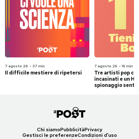
7 agosto 26
-
37 min
7 agosto 26
-
16 min
Il difficile mestiere di ripetersi
Tre artisti pop ch
incasinati e un Hit
spionaggio senti
Chi siamo
Pubblicità
Privacy
Gestisci le preferenze
Condizioni d'uso