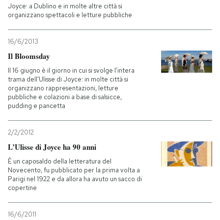
Joyce: a Dublino e in molte altre città si
organizzano spettacoli e letture pubbliche
PODCAST
16/6/2013
NEWSLETTER
Il Bloomsday
Il 16 giugno è il giorno in cui si svolge l’intera
trama dell’Ulisse di Joyce: in molte città si
I MIEI PREFERITI
organizzano rappresentazioni, letture
pubbliche e colazioni a base di salsicce,
pudding e pancetta
SHOP
2/2/2012
L’Ulisse di Joyce ha 90 anni
CALENDARIO
È un caposaldo della letteratura del
Novecento, fu pubblicato per la prima volta a
Parigi nel 1922 e da allora ha avuto un sacco di
AREA PERSONALE
copertine
Entra
16/6/2011