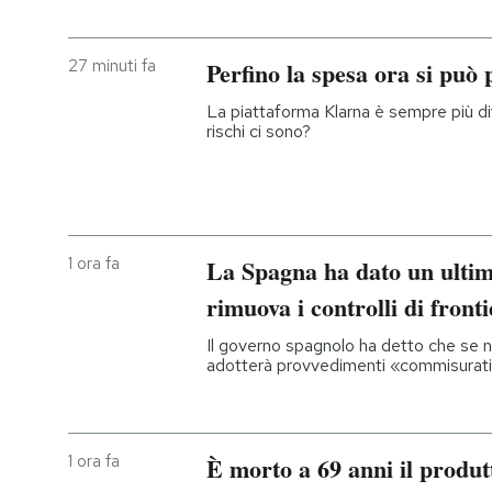
PODCAST
27 minuti fa
Perfino la spesa ora si può 
La piattaforma Klarna è sempre più di
NEWSLETTER
rischi ci sono?
I MIEI PREFERITI
SHOP
1 ora fa
La Spagna ha dato un ultim
rimuova i controlli di front
CALENDARIO
Il governo spagnolo ha detto che se n
adotterà provvedimenti «commisurat
AREA PERSONALE
Entra
1 ora fa
È morto a 69 anni il produt