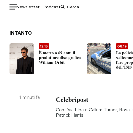
Newsletter
Podcast
Auto
INTANTO
HOME
12:15
08:19
Italia
Moda
È morto a 69 anni il
La polizi
produttore discografico
sedicenn
Mondo
Libri
William Orbit
fare pro
dell’ISIS
Politica
Consumismi
Tecnologia
Storie/Idee
Internet
Ok Boomer!
Scienza
Media
4 minuti fa
Celebripost
Cultura
Europa
Con Dua Lipa e Callum Turner, Rosalía 
Economia
Altrecose
Patrick Harris
Sport
Mondiali calcio 2026