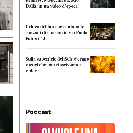
Dalla, in un video d’epoca
Franc
I video dei fan che cantano le
Il de
canzoni di Guccini in via Paolo
Edoar
Fabbri 43
cappi
Sulla superficie del Sole c’erano
Il fi
vortici che non riuscivamo a
facen
vedere
dentr
Podcast