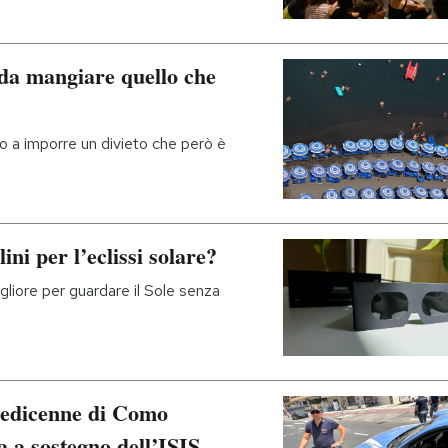
 da mangiare quello che
no a imporre un divieto che però è
ini per l’eclissi solare?
liore per guardare il Sole senza
 sedicenne di Como
 a sostegno dell’ISIS