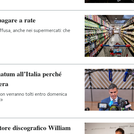
pagare a rate
ffusa, anche nei supermercati: che
atum all’Italia perché
iera
on verranno tolti entro domenica
i»
tore discografico William