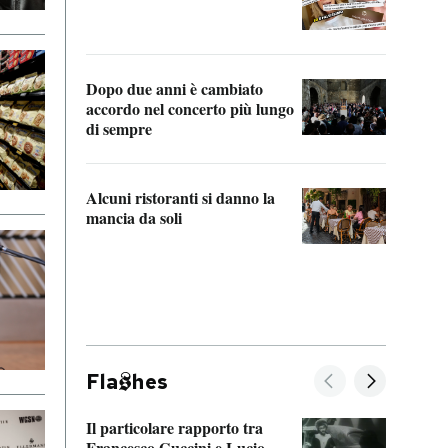
guerr
Dopo due anni è cambiato
A cos
accordo nel concerto più lungo
di sempre
Il ci
parla
Alcuni ristoranti si danno la
nessu
mancia da soli
Fla
hes
Il particolare rapporto tra
La ve
Francesco Guccini e Lucio
“Loco