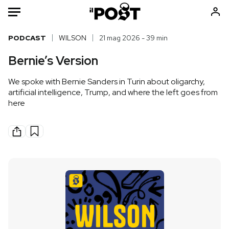
Auto
PODCAST
WILSON
21 mag 2026 - 39 min
Bernie’s Version
HOME
We spoke with Bernie Sanders in Turin about oligarchy,
Italia
Moda
artificial intelligence, Trump, and where the left goes from
Mondo
Libri
here
Politica
Consumismi
Tecnologia
Storie/Idee
Internet
Ok Boomer!
Scienza
Media
Cultura
Europa
Economia
Altrecose
Sport
Mondiali calcio 2026