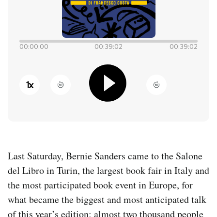
PODCAST
00:00:00
00:39:02
00:39:02
NEWSLETTER
1
x
I MIEI PREFERITI
SHOP
CALENDARIO
Last Saturday, Bernie Sanders came to the Salone
del Libro in Turin, the largest book fair in Italy and
AREA PERSONALE
the most participated book event in Europe, for
what became the biggest and most anticipated talk
Entra
of this year’s edition: almost two thousand people