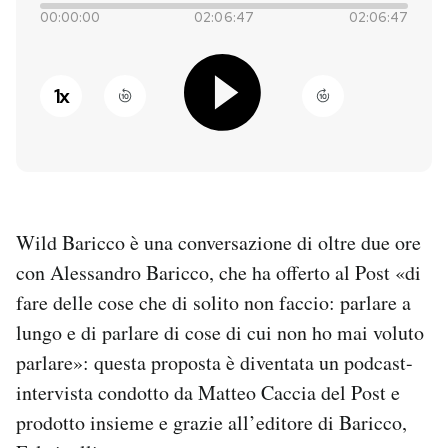
00:00:00
02:06:47
02:06:47
PODCAST
1
x
NEWSLETTER
I MIEI PREFERITI
Wild Baricco è una conversazione di oltre due ore
SHOP
con Alessandro Baricco, che ha offerto al Post «di
fare delle cose che di solito non faccio: parlare a
CALENDARIO
lungo e di parlare di cose di cui non ho mai voluto
parlare»: questa proposta è diventata un podcast-
AREA PERSONALE
intervista condotto da Matteo Caccia del Post e
Entra
prodotto insieme e grazie all’editore di Baricco,