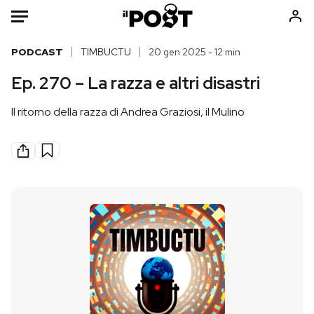
Auto
PODCAST
TIMBUCTU
20 gen 2025 - 12 min
Ep. 270 – La razza e altri disastri
HOME
Il ritorno della razza di Andrea Graziosi, il Mulino
Italia
Moda
Mondo
Libri
Politica
Consumismi
Tecnologia
Storie/Idee
Internet
Ok Boomer!
Scienza
Media
Cultura
Europa
Economia
Altrecose
Sport
Mondiali calcio 2026