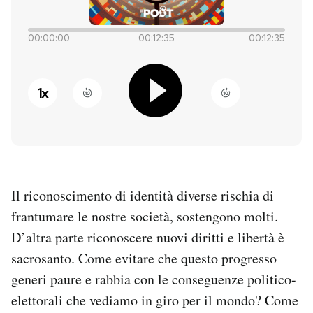
PODCAST
00:00:00
00:12:35
00:12:35
NEWSLETTER
1
x
I MIEI PREFERITI
SHOP
Il riconoscimento di identità diverse rischia di
CALENDARIO
frantumare le nostre società, sostengono molti.
D’altra parte riconoscere nuovi diritti e libertà è
sacrosanto. Come evitare che questo progresso
AREA PERSONALE
generi paure e rabbia con le conseguenze politico-
Entra
elettorali che vediamo in giro per il mondo? Come