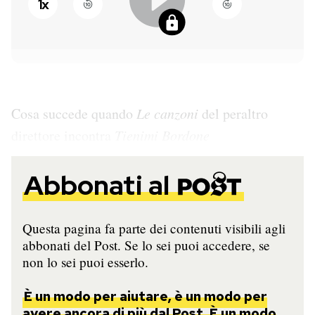
1
x
PODCAST
NEWSLETTER
Cosa succede quando
Le canzoni
del peraltro
I MIEI PREFERITI
direttore incontra
Tienimi Bordone
SHOP
Abbonati al
CALENDARIO
Questa pagina fa parte dei contenuti visibili agli
abbonati del Post. Se lo sei puoi accedere, se
AREA PERSONALE
non lo sei puoi esserlo.
Entra
È un modo per aiutare, è un modo per
avere ancora di più dal Post. È un modo