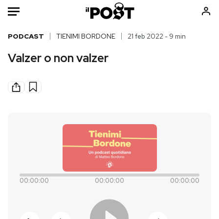
Auto
PODCAST
TIENIMI BORDONE
21 feb 2022 - 9 min
Valzer o non valzer
HOME
Italia
Moda
Mondo
Libri
Politica
Consumismi
Tecnologia
Storie/Idee
Internet
Ok Boomer!
Scienza
Media
Cultura
Europa
00:00:00
Economia
00:00:00
Altrecose
00:00:00
Sport
Mondiali calcio 2026