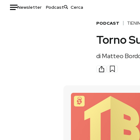
Newsletter
Podcast
Auto
PODCAST
TIENI
Torno Su
HOME
Italia
Moda
di
Matteo Bord
Mondo
Libri
Politica
Consumismi
Tecnologia
Storie/Idee
Internet
Ok Boomer!
Scienza
Media
Cultura
Europa
Economia
Altrecose
Sport
Mondiali calcio 2026