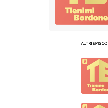
PODCAST
NEWSLETTER
I MIEI PREFERITI
ALTRI EPISOD
SHOP
CALENDARIO
AREA PERSONALE
Entra