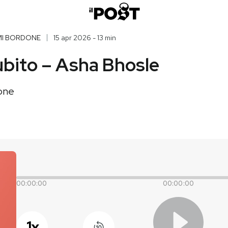
MI BORDONE
15 apr 2026 - 13 min
bito – Asha Bhosle
one
00:00:00
00:00:00
1
x