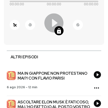
00:00:00
00:00:00
00:00:00
PODCAST
1
x
NEWSLETTER
I MIEI PREFERITI
ALTRI EPISODI
SHOP
CALENDARIO
MA IN GIAPPONE NON PROTESTANO
MAI?! CON FLAVIO PARISI
6 ago 2026
-
12 min
AREA PERSONALE
Entra
ASCOLTARE ELON MUSK È FATICOSO,
MA L’HO FATTO IO AL POSTO VOSTRO