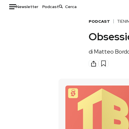
Newsletter
Podcast
Auto
PODCAST
TIENI
Obsessi
HOME
Italia
Moda
di
Matteo Bord
Mondo
Libri
Politica
Consumismi
Tecnologia
Storie/Idee
Internet
Ok Boomer!
Scienza
Media
Cultura
Europa
Economia
Altrecose
Sport
Mondiali calcio 2026