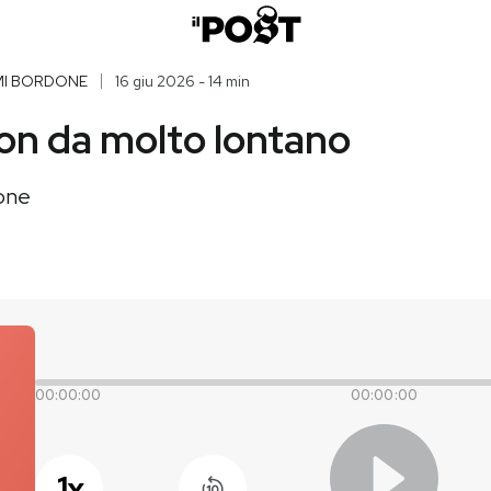
MI BORDONE
16 giu 2026 - 14 min
on da molto lontano
one
00:00:00
00:00:00
1
x