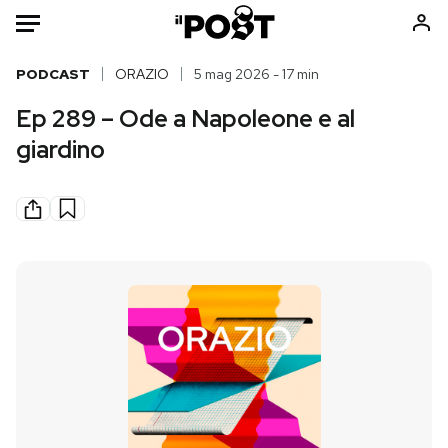
Auto
PODCAST
ORAZIO
5 mag 2026 - 17 min
Ep 289 – Ode a Napoleone e al
HOME
giardino
Italia
Moda
Mondo
Libri
Politica
Consumismi
Tecnologia
Storie/Idee
Internet
Ok Boomer!
Scienza
Media
Cultura
Europa
Economia
Altrecose
Sport
Mondiali calcio 2026