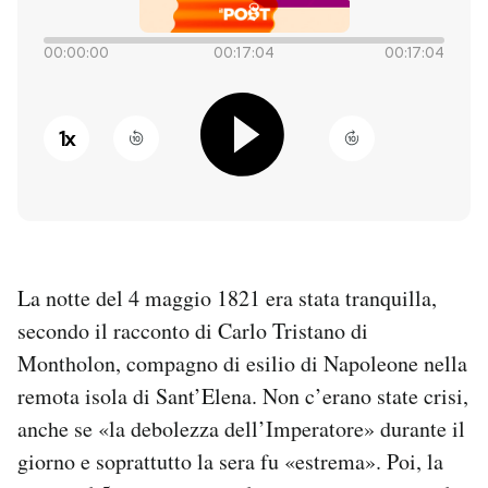
PODCAST
00:00:00
00:17:04
00:17:04
NEWSLETTER
1
x
I MIEI PREFERITI
SHOP
La notte del 4 maggio 1821 era stata tranquilla,
secondo il racconto di Carlo Tristano di
CALENDARIO
Montholon, compagno di esilio di Napoleone nella
remota isola di Sant’Elena. Non c’erano state crisi,
AREA PERSONALE
anche se «la debolezza dell’Imperatore» durante il
Entra
giorno e soprattutto la sera fu «estrema». Poi, la