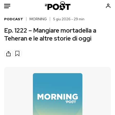
Auto
PODCAST
MORNING
5 giu 2026 - 29 min
Ep. 1222 – Mangiare mortadella a
HOME
Teheran e le altre storie di oggi
Italia
Moda
Mondo
Libri
Politica
Consumismi
Tecnologia
Storie/Idee
Internet
Ok Boomer!
Scienza
Media
Cultura
Europa
Economia
Altrecose
Sport
Mondiali calcio 2026