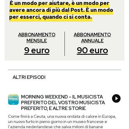
È un modo per aiutare, è un modo per
avere ancora di più dal Post. È un modo
per esserci, quando ci si conta.
ABBONAMENTO
ABBONAMENTO
MENSILE
ANNUALE
9
euro
90
euro
ALTRI EPISODI
MORNING WEEKEND – IL MUSICISTA
PREFERITO DEL VOSTRO MUSICISTA
PREFERITO, E ALTRE STORIE
Come finirà a Ceuta, una nuova ondata di calore in Europa,
un nuovo furto in pieno giorno in un museo francese e
l’azienda nederlandese che salva milioni di banane