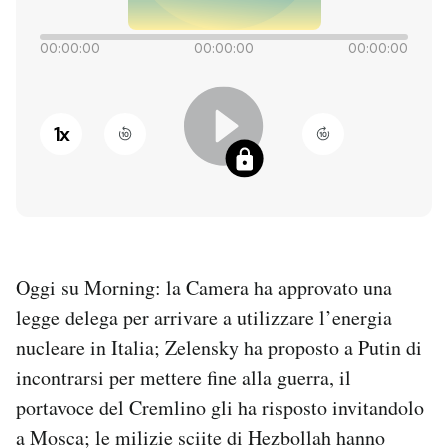
PODCAST
00:00:00
00:00:00
00:00:00
NEWSLETTER
1
x
I MIEI PREFERITI
SHOP
Oggi su Morning: la Camera ha approvato una
CALENDARIO
legge delega per arrivare a utilizzare l’energia
nucleare in Italia; Zelensky ha proposto a Putin di
AREA PERSONALE
incontrarsi per mettere fine alla guerra, il
portavoce del Cremlino gli ha risposto invitandolo
Entra
a Mosca; le milizie sciite di Hezbollah hanno