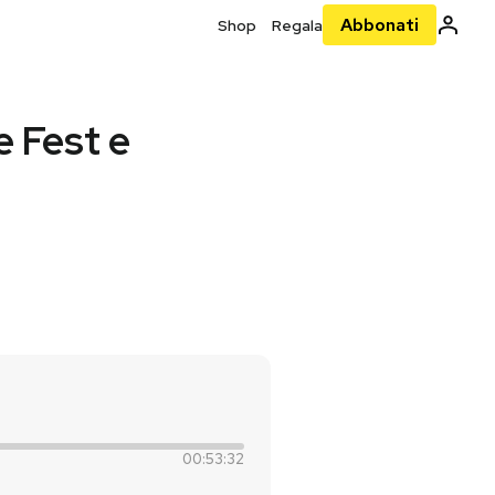
Abbonati
Shop
Regala
 Fest e
00:53:32