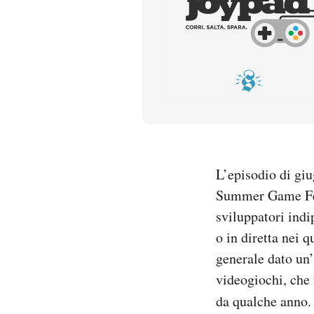
PODCAST
NEWSLETTER
I MIEI PREFERITI
SHOP
L’episodio di giu
Summer Game Fest
CALENDARIO
sviluppatori indi
o in diretta nei 
generale dato un’
AREA PERSONALE
videogiochi, che 
Entra
da qualche anno. 