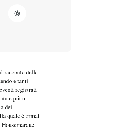
il racconto della
endo e tanti
venti registrati
ita e più in
ia dei
ella quale è ormai
di Housemarque