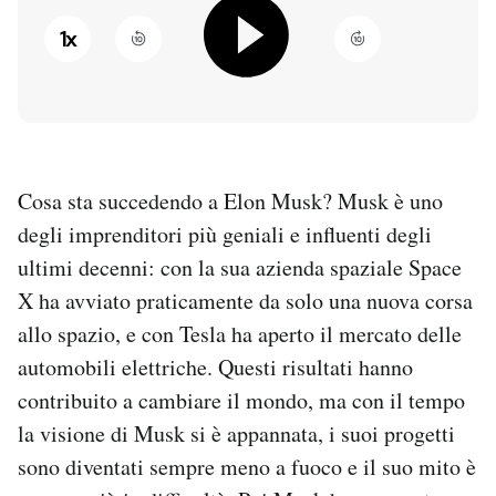
1
x
PODCAST
NEWSLETTER
I MIEI PREFERITI
Cosa sta succedendo a Elon Musk? Musk è uno
degli imprenditori più geniali e influenti degli
ultimi decenni: con la sua azienda spaziale Space
SHOP
X ha avviato praticamente da solo una nuova corsa
allo spazio, e con Tesla ha aperto il mercato delle
CALENDARIO
automobili elettriche. Questi risultati hanno
contribuito a cambiare il mondo, ma con il tempo
AREA PERSONALE
la visione di Musk si è appannata, i suoi progetti
Entra
sono diventati sempre meno a fuoco e il suo mito è