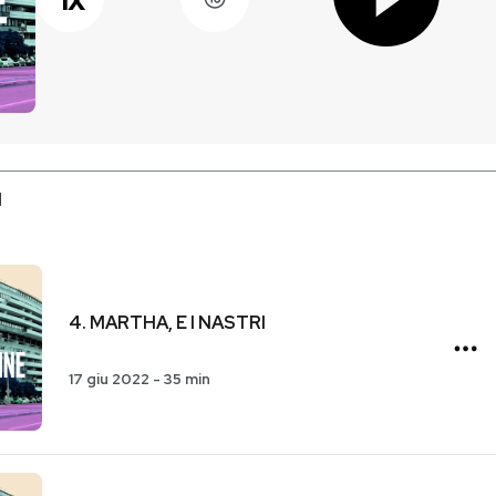
I
4. MARTHA, E I NASTRI
17 giu 2022
-
35 min