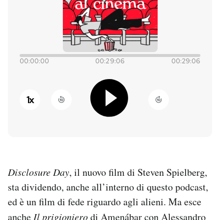
PODCAST
NEWSLETTER
00:00:00
00:29:06
00:29:06
I MIEI PREFERITI
1
x
SHOP
CALENDARIO
Disclosure Day
, il nuovo film di Steven Spielberg,
AREA PERSONALE
sta dividendo, anche all’interno di questo podcast,
ed è un film di fede riguardo agli alieni. Ma esce
Entra
anche
Il prigioniero
di Amenábar con Alessandro