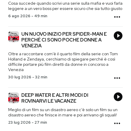
Cosa succede quando scrivi una serie sulla mafia e vuoi farla
leggere a un vero boss per essere sicuro che sia tutto giusto
6 ago 2026
-
49 min
UN NUOVO INIZIO PER SPIDER-MAN E
PERCHÉ CI SONO POCHE DONNE A
VENEZIA
Oltre a raccontare com’è il quarto film della serie con Tom
Holland e Zendaya, cerchiamo di spiegare perché è così
difficile portare più film diretti da donne in concorso a
Venezia
30 lug 2026
-
32 min
DEEP WATER E ALTRI MODI DI
ROVINARVI LE VACANZE
Meglio di un film su un disastro aereo c’è solo un film su un
disastro aereo che finisce in mare e poi arrivano gli squali!
23 lug 2026
-
27 min