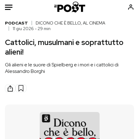
Auto
PODCAST
DICONO CHE È BELLO, AL CINEMA
11 giu 2026 - 29 min
HOME
Cattolici, musulmani e soprattutto
alieni!
Italia
Moda
Mondo
Libri
Gli alieni e le suore di Spielberg e i mori e i cattolici di
Politica
Consumismi
Alessandro Borghi
Tecnologia
Storie/Idee
Internet
Ok Boomer!
Scienza
Media
Cultura
Europa
Economia
Altrecose
Sport
Mondiali calcio 2026