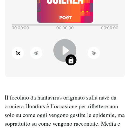
PODCAST
00:00:00
00:00:00
00:00:00
NEWSLETTER
I MIEI PREFERITI
1
x
SHOP
CALENDARIO
Il focolaio da hantavirus originato sulla nave da
crociera Hondius è l’occasione per riflettere non
AREA PERSONALE
solo su come oggi vengono gestite le epidemie, ma
Entra
soprattutto su come vengono raccontate. Media e