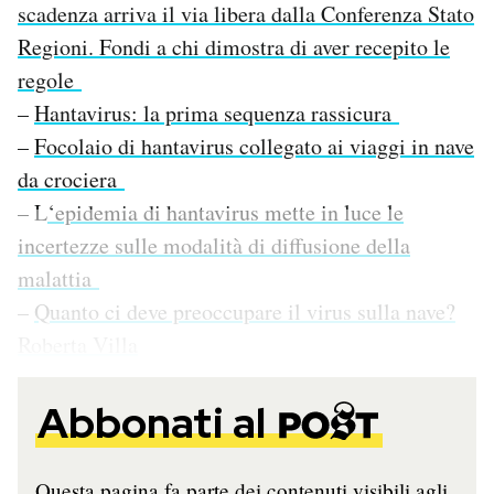
scadenza arriva il via libera dalla Conferenza Stato
Regioni. Fondi a chi dimostra di aver recepito le
regole
–
Hantavirus: la prima sequenza rassicura
–
Focolaio di hantavirus collegato ai viaggi in nave
da crociera
– L
‘epidemia di hantavirus mette in luce le
incertezze sulle modalità di diffusione della
malattia
–
Quanto ci deve preoccupare il virus sulla nave?
Roberta Villa
Abbonati al
Questa pagina fa parte dei contenuti visibili agli