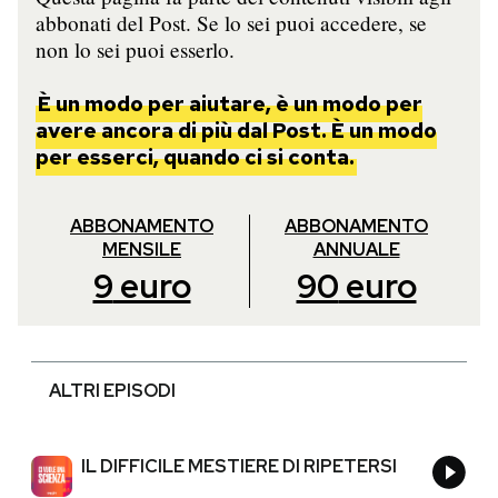
abbonati del Post. Se lo sei puoi accedere, se
non lo sei puoi esserlo.
È un modo per aiutare, è un modo per
avere ancora di più dal Post. È un modo
per esserci, quando ci si conta.
ABBONAMENTO
ABBONAMENTO
MENSILE
ANNUALE
9
euro
90
euro
ALTRI EPISODI
IL DIFFICILE MESTIERE DI RIPETERSI