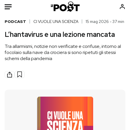
Auto
PODCAST
CI VUOLE UNA SCIENZA
15 mag 2026 - 37 min
L’hantavirus e una lezione mancata
HOME
Tra allarmismi, notizie non verificate e confuse, intorno al
Italia
Moda
focolaio sulla nave da crociera si sono ripetuti gli stessi
Mondo
Libri
schemi della pandemia
Politica
Consumismi
Tecnologia
Storie/Idee
Internet
Ok Boomer!
Scienza
Media
Cultura
Europa
Economia
Altrecose
Sport
Mondiali calcio 2026