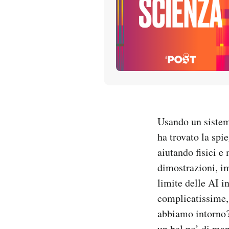
PODCAST
NEWSLETTER
I MIEI PREFERITI
Usando un sistema
SHOP
ha trovato la spi
aiutando fisici e
CALENDARIO
dimostrazioni, im
limite delle AI i
AREA PERSONALE
complicatissime,
Entra
abbiamo intorno? 
un bel po’ di ma