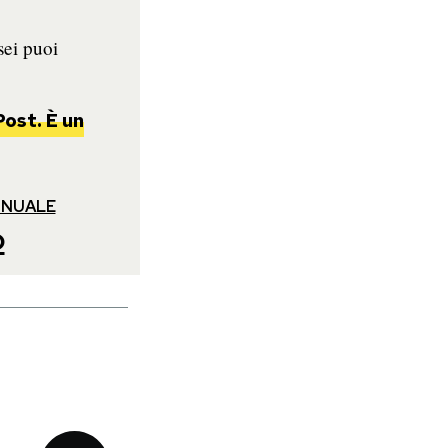
sei puoi
Post. È un
NNUALE
o