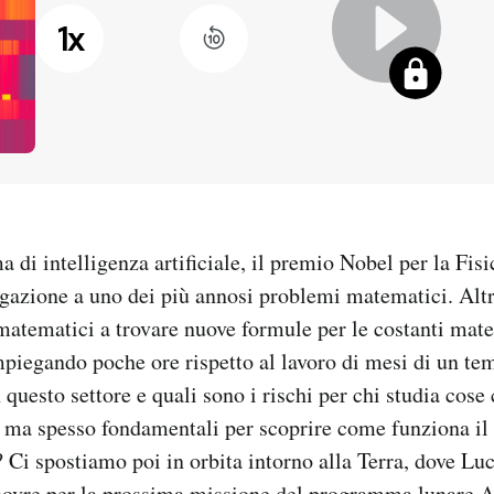
1
x
 di intelligenza artificiale, il premio Nobel per la Fisi
egazione a uno dei più annosi problemi matematici. Alt
 matematici a trovare nuove formule per le costanti ma
piegando poche ore rispetto al lavoro di mesi di un te
n questo settore e quali sono i rischi per chi studia cose
 ma spesso fondamentali per scoprire come funziona i
Ci spostiamo poi in orbita intorno alla Terra, dove Lu
novre per la prossima missione del programma lunare A