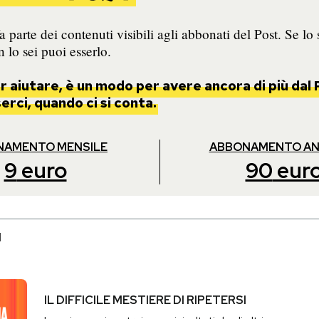
 parte dei contenuti visibili agli abbonati del Post. Se lo 
 lo sei puoi esserlo.
 aiutare, è un modo per avere ancora di più dal 
rci, quando ci si conta.
NAMENTO MENSILE
ABBONAMENTO A
9
euro
90
eur
I
IL DIFFICILE MESTIERE DI RIPETERSI