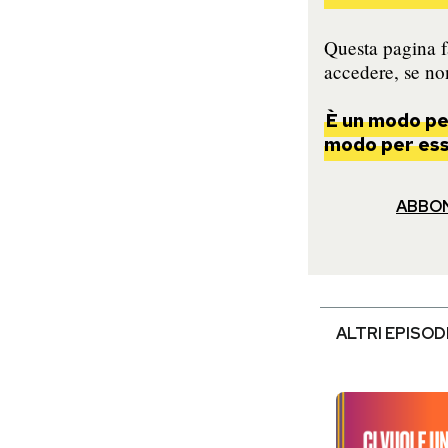
Questa pagina fa
accedere, se non
È un modo per
modo per esse
ABBO
ALTRI EPISOD