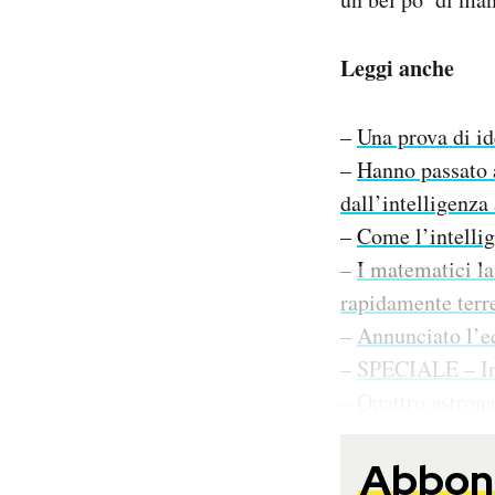
Leggi anche
–
Una prova di id
–
Hanno passato a
dall’intelligenza 
–
Come l’intellig
–
I matematici la
rapidamente ter
–
Annunciato l’e
–
SPECIALE – In
–
Quattro astrona
Abbona