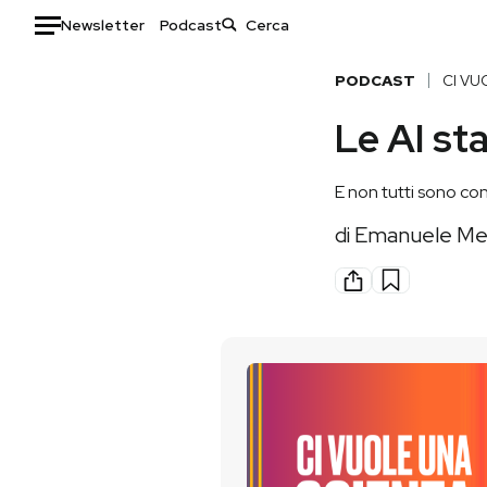
Newsletter
Podcast
Auto
PODCAST
CI VU
Le AI s
HOME
Italia
Moda
E non tutti sono con
Mondo
Libri
di
Emanuele Men
Politica
Consumismi
Tecnologia
Storie/Idee
Internet
Ok Boomer!
Scienza
Media
Cultura
Europa
Economia
Altrecose
Sport
Mondiali calcio 2026