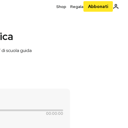
Abbonati
Shop
Regala
ica
’ di scuola guida
00:00:00