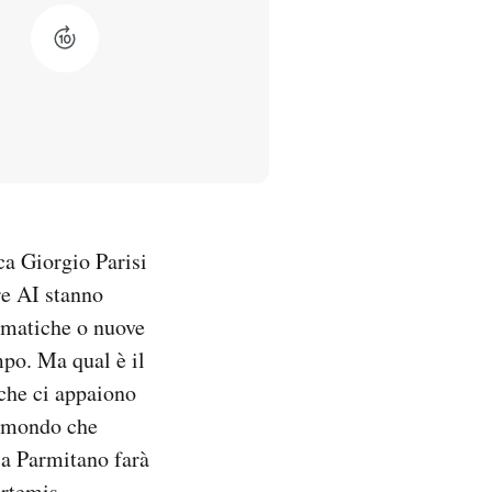
ca Giorgio Parisi
re AI stanno
tematiche o nuove
mpo. Ma qual è il
 che ci appaiono
l mondo che
ca Parmitano farà
rtemis.