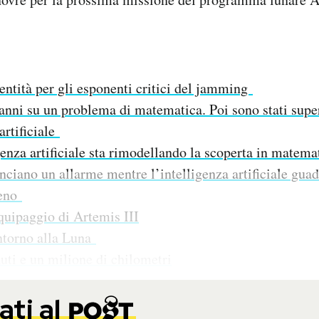
entità per gli esponenti critici del jamming
nni su un problema di matematica. Poi sono stati supe
artificiale
enza artificiale sta rimodellando la scoperta in matema
nciano un allarme mentre l’intelligenza artificiale gua
reno
quipaggio di Artemis III
torno alla Luna
uti e un milione di chilometri
ti al