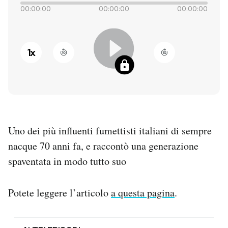
00:00:00
00:00:00
00:00:00
PODCAST
1
x
NEWSLETTER
I MIEI PREFERITI
SHOP
Uno dei più influenti fumettisti italiani di sempre
nacque 70 anni fa, e raccontò una generazione
CALENDARIO
spaventata in modo tutto suo
AREA PERSONALE
Potete leggere l’articolo
a questa pagina
.
Entra