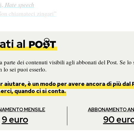
i,
Hate speech
on chiamateci zingari”
ti al
 parte dei contenuti visibili agli abbonati del Post. Se lo 
 lo sei puoi esserlo.
 aiutare, è un modo per avere ancora di più dal 
rci, quando ci si conta.
NAMENTO MENSILE
ABBONAMENTO A
9
euro
90
eur