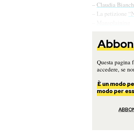
–
Claudia Bianch
– La petizione
“N
–
Mansplaining
Abbona
Questa pagina fa
accedere, se non
È un modo per
modo per esse
ABBO