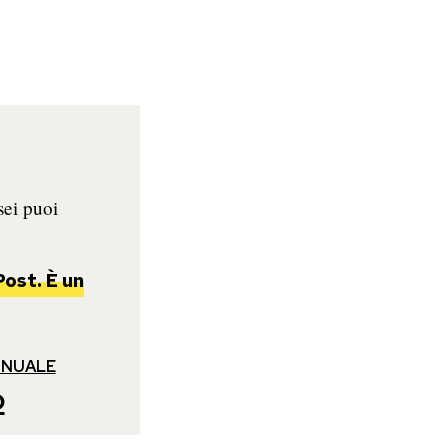
sei puoi
Post. È un
NNUALE
o