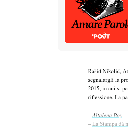
PODCAST
NEWSLETTER
I MIEI PREFERITI
SHOP
Rašid Nikolić, At
segnalargli la pr
CALENDARIO
2015, in cui si p
riflessione. La p
AREA PERSONALE
–
Altalena Boy
Entra
–
La Stampa dà no