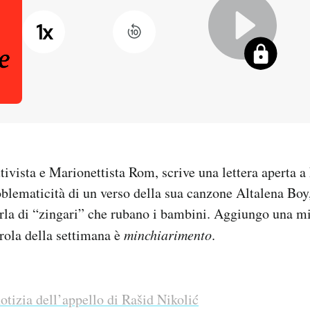
1
x
tivista e Marionettista Rom, scrive una lettera aperta a
oblematicità di un verso della sua canzone Altalena Boy,
arla di “zingari” che rubano i bambini. Aggiungo una m
arola della settimana è
minchiarimento
.
tizia dell’appello di Rašid Nikolić