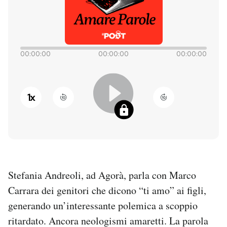
PODCAST
NEWSLETTER
00:00:00
00:00:00
00:00:00
I MIEI PREFERITI
1
x
SHOP
CALENDARIO
Stefania Andreoli, ad Agorà, parla con Marco
AREA PERSONALE
Carrara dei genitori che dicono “ti amo” ai figli,
generando un’interessante polemica a scoppio
Entra
ritardato. Ancora neologismi amaretti. La parola