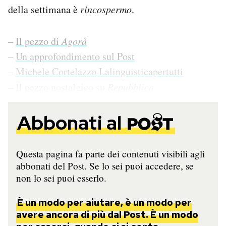
della settimana è
rincospermo
.
–
Il pezzo di
Agorà
–
Un approfondimento sul Post
–
Michele Cortelazzo Lalinguisticapertutti
–
Il pezzo nostalgico su
Repubblica
Abbonati al
Questa pagina fa parte dei contenuti visibili agli
abbonati del Post. Se lo sei puoi accedere, se
non lo sei puoi esserlo.
È un modo per aiutare, è un modo per
avere ancora di più dal Post. È un modo