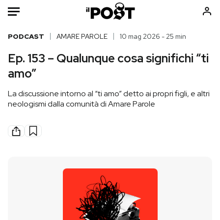
Auto
PODCAST
AMARE PAROLE
10 mag 2026 - 25 min
Ep. 153 – Qualunque cosa significhi “ti
HOME
amo”
Italia
Moda
La discussione intorno al “ti amo” detto ai propri figli, e altri
Mondo
Libri
neologismi dalla comunità di Amare Parole
Politica
Consumismi
Tecnologia
Storie/Idee
Internet
Ok Boomer!
Scienza
Media
Cultura
Europa
Economia
Altrecose
Sport
Mondiali calcio 2026