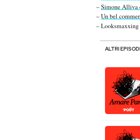
–
Simone Alliva 
–
Un bel commen
– Looksmaxxing
ALTRI EPISOD