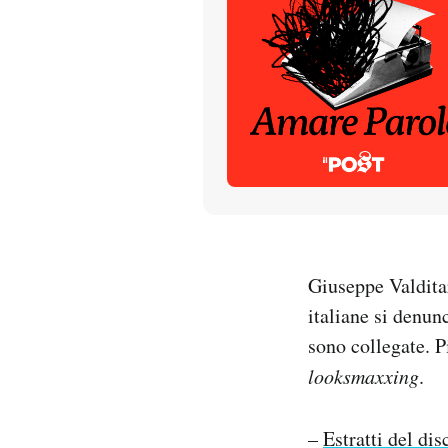
PODCAST
NEWSLETTER
I MIEI PREFERITI
SHOP
Giuseppe Valditar
CALENDARIO
italiane si denun
sono collegate. P
AREA PERSONALE
looksmaxxing
.
Entra
–
Estratti del dis