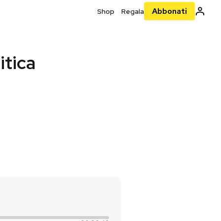
Abbonati
Shop
Regala
itica