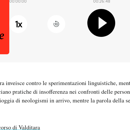
00:00:00
00:26:48
1
x
a inveisce contro le sperimentazioni linguistiche, ment
ciano pratiche di insofferenza nei confronti delle person
ioggia di neologismi in arrivo, mentre la parola della s
corso di Valditara