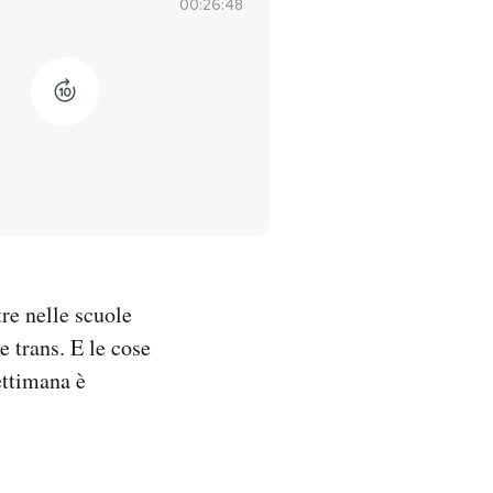
00:26:48
re nelle scuole
e trans. E le cose
ettimana è