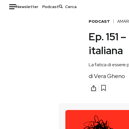
Newsletter
Podcast
Auto
PODCAST
AMAR
Ep. 151 –
HOME
italiana
Italia
Moda
Mondo
Libri
La fatica di essere p
Politica
Consumismi
Tecnologia
Storie/Idee
di
Vera Gheno
Internet
Ok Boomer!
Scienza
Media
Cultura
Europa
Economia
Altrecose
Sport
Mondiali calcio 2026