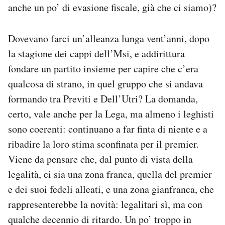
anche un po’ di evasione fiscale, già che ci siamo)?
Notifiche mobile
Regala il Post
Hai bisogno di aiuto?
Dovevano farci un’alleanza lunga vent’anni, dopo
Esci
la stagione dei cappi dell’Msi, e addirittura
fondare un partito insieme per capire che c’era
qualcosa di strano, in quel gruppo che si andava
formando tra Previti e Dell’Utri? La domanda,
certo, vale anche per la Lega, ma almeno i leghisti
sono coerenti: continuano a far finta di niente e a
ribadire la loro stima sconfinata per il premier.
Viene da pensare che, dal punto di vista della
legalità, ci sia una zona franca, quella del premier
e dei suoi fedeli alleati, e una zona gianfranca, che
rappresenterebbe la novità: legalitari sì, ma con
qualche decennio di ritardo. Un po’ troppo in