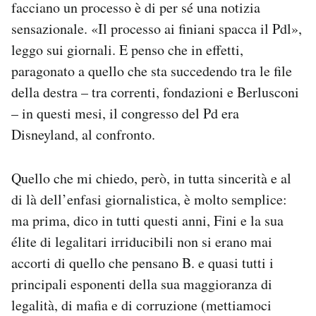
facciano un processo è di per sé una notizia
sensazionale. «Il processo ai finiani spacca il Pdl»,
PODCAST
leggo sui giornali. E penso che in effetti,
paragonato a quello che sta succedendo tra le file
NEWSLETTER
della destra – tra correnti, fondazioni e Berlusconi
– in questi mesi, il congresso del Pd era
I MIEI PREFERITI
Disneyland, al confronto.
SHOP
Quello che mi chiedo, però, in tutta sincerità e al
di là dell’enfasi giornalistica, è molto semplice:
CALENDARIO
ma prima, dico in tutti questi anni, Fini e la sua
élite di legalitari irriducibili non si erano mai
accorti di quello che pensano B. e quasi tutti i
AREA PERSONALE
principali esponenti della sua maggioranza di
Area Personale
legalità, di mafia e di corruzione (mettiamoci
Newsletter