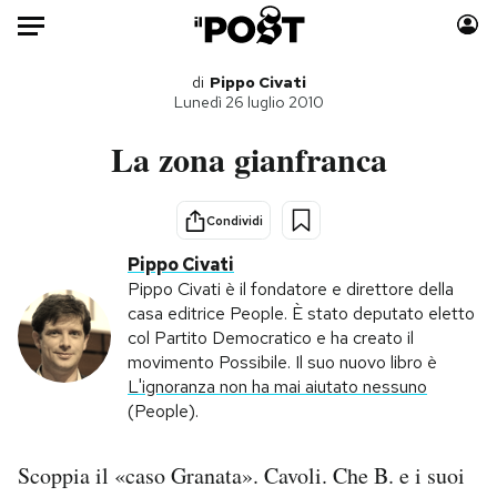
Auto
di
Pippo Civati
Lunedì 26 luglio 2010
HOME
La zona gianfranca
Italia
Moda
Mondo
Libri
Condividi
Politica
Consumismi
Pippo Civati
Tecnologia
Storie/Idee
Pippo Civati è il fondatore e direttore della
casa editrice People. È stato deputato eletto
Internet
Ok Boomer!
col Partito Democratico e ha creato il
Scienza
Media
movimento Possibile. Il suo nuovo libro è
Cultura
Europa
L'ignoranza non ha mai aiutato nessuno
(People).
Economia
Altrecose
Sport
Mondiali calcio 2026
Scoppia il «caso Granata». Cavoli. Che B. e i suoi