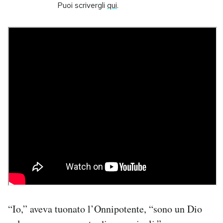
Puoi scrivergli
qui
.
PODCAST
NEWSLETTER
I MIEI PREFERITI
SHOP
CALENDARIO
AREA PERSONALE
Area Personale
“Io,” aveva tuonato l’Onnipotente, “sono un Dio
Newsletter