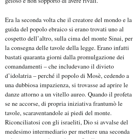
geloso e non sopporto di avere rivali.”
Notifiche mobile
Regala il Post
Era la seconda volta che il creatore del mondo e la
Hai bisogno di aiuto?
guida del popolo ebraico si erano trovati uno al
Esci
cospetto dell’altro, sulla cima del monte Sinai, per
la consegna delle tavole della legge. Erano infatti
bastati quaranta giorni dalla promulgazione dei
comandamenti – che includevano il divieto
d’idolatria – perché il popolo di Mosè, cedendo a
una dubbiosa impazienza, si trovasse ad aprire le
danze attorno a un vitello aureo. Quando il profeta
se ne accorse, di propria iniziativa frantumò le
tavole, scaraventandole ai piedi del monte.
Riconciliatosi con gli israeliti, Dio si avvalse del
medesimo intermediario per mettere una seconda