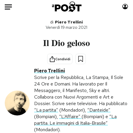
Auto
di
Piero Trellini
Venerdì 19 marzo 2021
HOME
Il Dio geloso
Italia
Moda
Mondo
Libri
Condividi
Politica
Consumismi
Piero Trellini
Tecnologia
Storie/Idee
Scrive per la Repubblica, La Stampa, Il Sole
24 Ore e Domani. Ha lavorato per Il
Internet
Ok Boomer!
Messaggero, il Manifesto, Sky e altri.
Scienza
Media
Collabora con Nuovi Argomenti e Art e
Cultura
Europa
Dossier. Scrive serie televisive. Ha pubblicato
“La partita”
(Mondadori),
“Danteide”
Economia
Altrecose
(Bompiani),
“L’Affaire”
(Bompiani) e
“La
Sport
Mondiali calcio 2026
partita. Le immagini di Italia-Brasile”
(Mondadori).