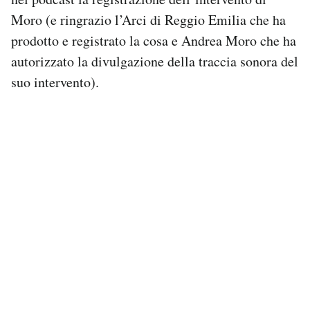
Notifiche mobile
Moro (e ringrazio l’Arci di Reggio Emilia che ha
Regala il Post
prodotto e registrato la cosa e Andrea Moro che ha
Hai bisogno di aiuto?
autorizzato la divulgazione della traccia sonora del
Esci
suo intervento).