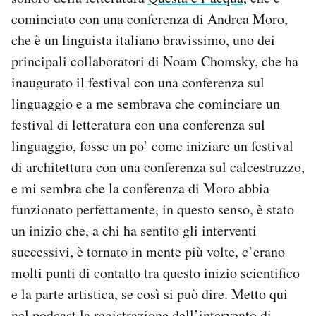
cominciato con una conferenza di Andrea Moro,
PODCAST
che è un linguista italiano bravissimo, uno dei
principali collaboratori di Noam Chomsky, che ha
NEWSLETTER
inaugurato il festival con una conferenza sul
linguaggio e a me sembrava che cominciare un
festival di letteratura con una conferenza sul
I MIEI PREFERITI
linguaggio, fosse un po’ come iniziare un festival
di architettura con una conferenza sul calcestruzzo,
SHOP
e mi sembra che la conferenza di Moro abbia
funzionato perfettamente, in questo senso, è stato
CALENDARIO
un inizio che, a chi ha sentito gli interventi
successivi, è tornato in mente più volte, c’erano
AREA PERSONALE
molti punti di contatto tra questo inizio scientifico
Area Personale
e la parte artistica, se così si può dire. Metto qui
Newsletter
nel podcast la registrazione dell’intervento di