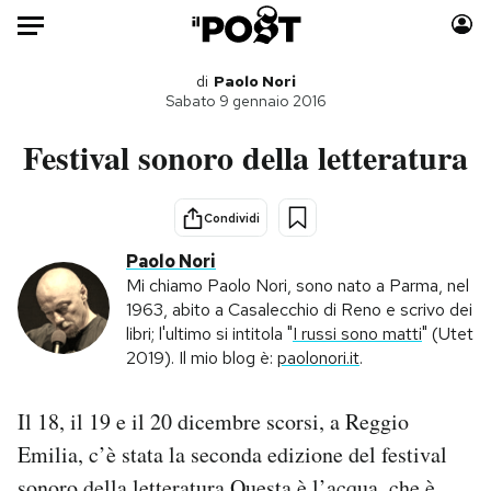
Auto
di
Paolo Nori
Sabato 9 gennaio 2016
HOME
Festival sonoro della letteratura
Italia
Moda
Mondo
Libri
Condividi
Politica
Consumismi
Paolo Nori
Tecnologia
Storie/Idee
Mi chiamo Paolo Nori, sono nato a Parma, nel
1963, abito a Casalecchio di Reno e scrivo dei
Internet
Ok Boomer!
libri; l'ultimo si intitola "
I russi sono matti
" (Utet
Scienza
Media
2019). Il mio blog è:
paolonori.it
.
Cultura
Europa
Economia
Altrecose
Il 18, il 19 e il 20 dicembre scorsi, a Reggio
Sport
Mondiali calcio 2026
Emilia, c’è stata la seconda edizione del festival
sonoro della letteratura
Questa è l’acqua
, che è