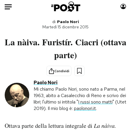
Auto
di
Paolo Nori
Martedì 15 dicembre 2015
HOME
La nàiva. Furistír. Ciacri (ottava
Italia
Moda
parte)
Mondo
Libri
Politica
Consumismi
Condividi
Tecnologia
Storie/Idee
Paolo Nori
Internet
Ok Boomer!
Mi chiamo Paolo Nori, sono nato a Parma, nel
Scienza
Media
1963, abito a Casalecchio di Reno e scrivo dei
Cultura
Europa
libri; l'ultimo si intitola "
I russi sono matti
" (Utet
2019). Il mio blog è:
paolonori.it
.
Economia
Altrecose
Sport
Mondiali calcio 2026
Ottava parte della lettura integrale di
La nàiva.