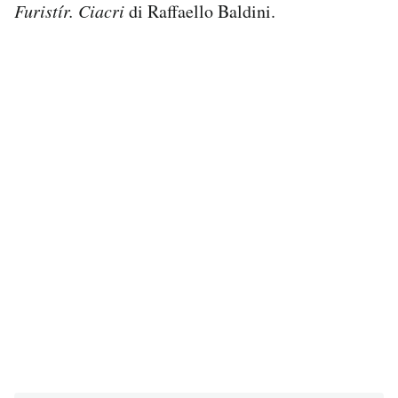
Furistír. Ciacri
di Raffaello Baldini.
PODCAST
NEWSLETTER
I MIEI PREFERITI
SHOP
CALENDARIO
AREA PERSONALE
Area Personale
Newsletter