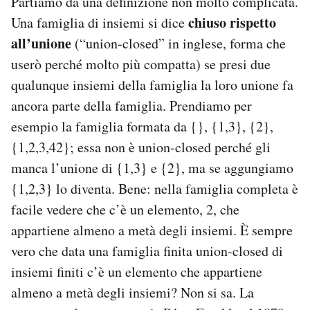
Partiamo da una definizione non molto complicata.
chiuso rispetto
Una famiglia di insiemi si dice
PODCAST
all’unione
(“union-closed” in inglese, forma che
userò perché molto più compatta) se presi due
NEWSLETTER
qualunque insiemi della famiglia la loro unione fa
ancora parte della famiglia. Prendiamo per
I MIEI PREFERITI
esempio la famiglia formata da {}, {1,3}, {2},
{1,2,3,42}; essa non è union-closed perché gli
manca l’unione di {1,3} e {2}, ma se aggungiamo
SHOP
{1,2,3} lo diventa. Bene: nella famiglia completa è
facile vedere che c’è un elemento, 2, che
CALENDARIO
appartiene almeno a metà degli insiemi. È sempre
vero che data una famiglia finita union-closed di
AREA PERSONALE
insiemi finiti c’è un elemento che appartiene
Area Personale
almeno a metà degli insiemi? Non si sa. La
Newsletter