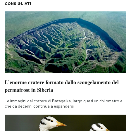
CONSIGLIATI
L’enorme cratere formato dallo scongelamento del
permafrost in Siberia
Le immagini del cratere di Batagaika, largo quasi un chilometro e
che da decenni continua a espandersi