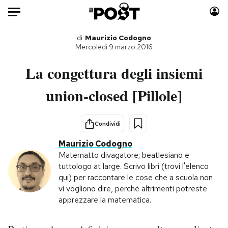
Auto
di
Maurizio Codogno
Mercoledì 9 marzo 2016
HOME
La congettura degli insiemi
Italia
Moda
union-closed [Pillole]
Mondo
Libri
Politica
Consumismi
Condividi
Tecnologia
Storie/Idee
Maurizio Codogno
Internet
Ok Boomer!
Matematto divagatore; beatlesiano e
Scienza
Media
tuttologo at large. Scrivo libri (trovi l'elenco
Cultura
Europa
qui
) per raccontare le cose che a scuola non
vi vogliono dire, perché altrimenti potreste
Economia
Altrecose
apprezzare la matematica.
Sport
Mondiali calcio 2026