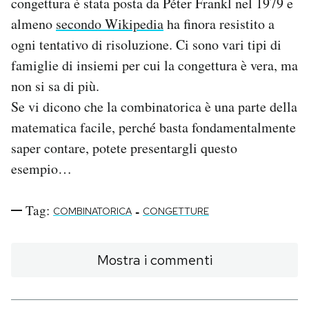
congettura è stata posta da Péter Frankl nel 1979 e
Notifiche mobile
almeno
secondo Wikipedia
ha finora resistito a
Regala il Post
ogni tentativo di risoluzione. Ci sono vari tipi di
Hai bisogno di aiuto?
famiglie di insiemi per cui la congettura è vera, ma
Esci
non si sa di più.
Se vi dicono che la combinatorica è una parte della
matematica facile, perché basta fondamentalmente
saper contare, potete presentargli questo
esempio…
Tag:
-
COMBINATORICA
CONGETTURE
Mostra i commenti