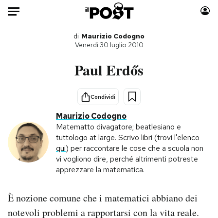
Auto
di
Maurizio Codogno
Venerdì 30 luglio 2010
HOME
Paul Erdős
Italia
Moda
Mondo
Libri
Condividi
Politica
Consumismi
Maurizio Codogno
Tecnologia
Storie/Idee
Matematto divagatore; beatlesiano e
tuttologo at large. Scrivo libri (trovi l'elenco
Internet
Ok Boomer!
qui
) per raccontare le cose che a scuola non
Scienza
Media
vi vogliono dire, perché altrimenti potreste
Cultura
Europa
apprezzare la matematica.
Economia
Altrecose
Sport
Mondiali calcio 2026
È nozione comune che i matematici abbiano dei
notevoli problemi a rapportarsi con la vita reale.