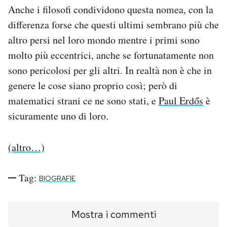
Anche i filosofi condividono questa nomea, con la
PODCAST
differenza forse che questi ultimi sembrano più che
altro persi nel loro mondo mentre i primi sono
molto più eccentrici, anche se fortunatamente non
NEWSLETTER
sono pericolosi per gli altri. In realtà non è che in
genere le cose siano proprio così; però di
I MIEI PREFERITI
matematici strani ce ne sono stati, e
Paul Erdős
è
sicuramente uno di loro.
SHOP
(altro…)
CALENDARIO
Tag:
BIOGRAFIE
AREA PERSONALE
Area Personale
Mostra i commenti
Newsletter